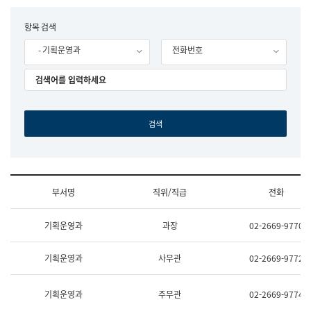
립
국
F
항목 검색
어
o
원
- 기획운영과
전화번호
r
조
m
직
도
국
어
원
원
장
기
획
연
수
부서명
직위/직급
전화
부
기
조
획
기획운영과
과장
02-2669-9770
직
운
및
영
업
과
기획운영과
사무관
02-2669-9772
무
공
소
공
개
언
기획운영과
주무관
02-2669-9774
(부
어
서
과