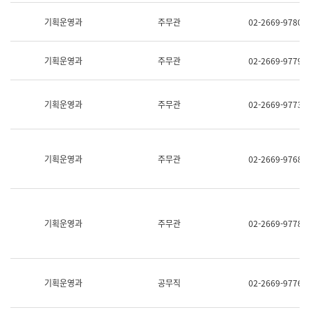
명,
교
직
기획운영과
주무관
02-2669-9780
육
위/
연
직
수
급,
과
기획운영과
주무관
02-2669-9779
전
어
화,
문
담
연
당
기획운영과
주무관
02-2669-9773
구
업
실
무)
어
문
연
기획운영과
주무관
02-2669-9768
구
과
어
문
연
구
기획운영과
주무관
02-2669-9778
과
(사
전
팀)
언
기획운영과
공무직
02-2669-9776
어
정