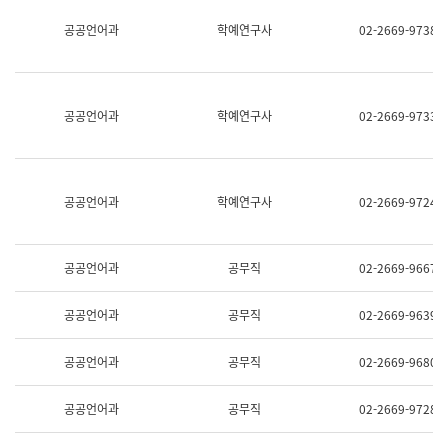
명,
교
공공언어과
학예연구사
02-2669-9738
직
육
위/
연
직
수
급,
과
전
어
공공언어과
학예연구사
02-2669-9733
화,
문
담
연
당
구
업
실
무)
어
공공언어과
학예연구사
02-2669-9724
문
연
구
과
공공언어과
공무직
02-2669-9667
어
문
연
공공언어과
공무직
02-2669-9639
구
과
(사
공공언어과
공무직
02-2669-9680
전
팀)
언
공공언어과
공무직
02-2669-9728
어
정