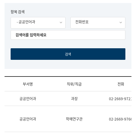
립
국
F
항목 검색
어
o
원
- 공공언어과
전화번호
r
조
m
직
도
국
어
원
원
장
기
획
연
수
부서명
직위/직급
전화
부
기
조
획
공공언어과
과장
02-2669-9721
직
운
및
영
업
과
무
공
공공언어과
학예연구관
02-2669-9766
소
공
개
언
(부
어
서
과