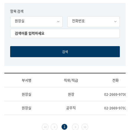
립
국
F
항목 검색
어
o
원
원장실
전화번호
r
조
m
직
도
국
어
원
원
장
기
획
연
수
부서명
직위/직급
전화
부
기
조
획
원장실
원장
02-2669-9700
직
운
및
영
업
과
원장실
공무직
02-2669-9702
무
공
소
공
개
언
(부
어
첫 페이지
이전 페이지
다음 페이지
마지막 페이지
1
서
과