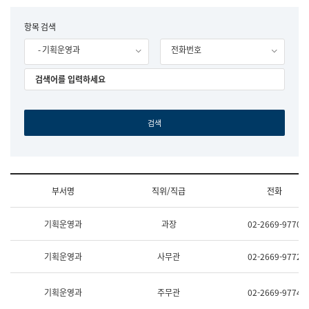
립
국
F
항목 검색
어
o
원
- 기획운영과
전화번호
r
조
m
직
도
국
어
원
원
장
기
획
연
수
부서명
직위/직급
전화
부
기
조
획
기획운영과
과장
02-2669-9770
직
운
및
영
업
과
기획운영과
사무관
02-2669-9772
무
공
소
공
개
언
기획운영과
주무관
02-2669-9774
(부
어
서
과