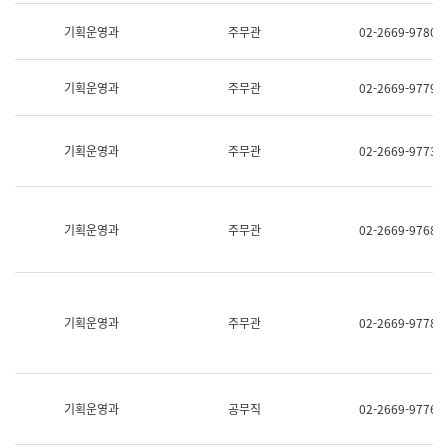
명,
교
직
기획운영과
주무관
02-2669-9780
육
위/
연
직
수
급,
과
기획운영과
주무관
02-2669-9779
전
어
화,
문
담
연
당
기획운영과
주무관
02-2669-9773
구
업
실
무)
어
문
연
기획운영과
주무관
02-2669-9768
구
과
어
문
연
구
기획운영과
주무관
02-2669-9778
과
(사
전
팀)
언
기획운영과
공무직
02-2669-9776
어
정