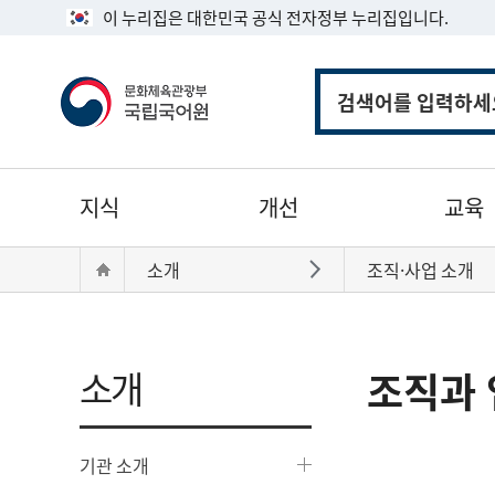
이 누리집은 대한민국 공식 전자정부 누리집입니다.
통
합
검
색
주
지식
개선
교육
메
뉴
현
Home
소개
조직·사업 소개
바로가기
재
위
치:
소개
조직과 
기관 소개