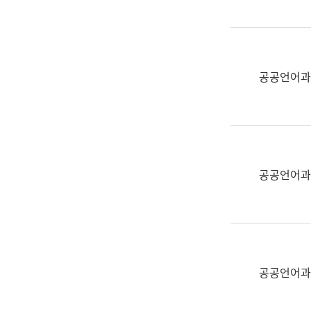
(부
획
서
운
명,
영
직
과
위/
공공언어과
공
직
공
급,
언
전
어
화,
과
담
교
공공언어과
당
육
업
연
무)
수
과
어
문
공공언어과
연
구