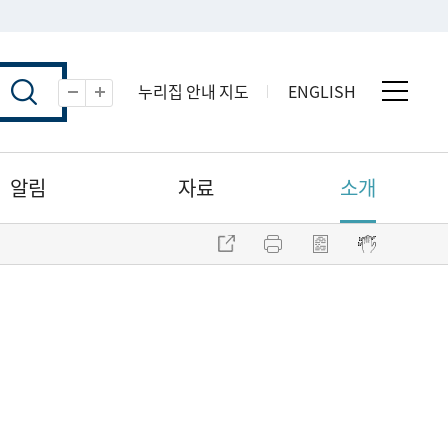
누리집 안내 지도
ENGLISH
전체 
축소
확대
알림
자료
소개
주소 복사
프린트
점자파일 내려받기
점자뷰어 보