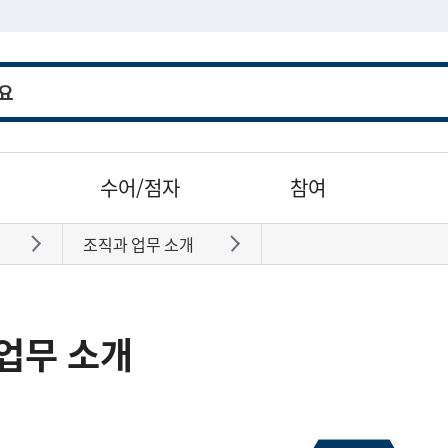
수어/점자
참여
조직과 업무 소개
바로가기
바로가기
업무 소개