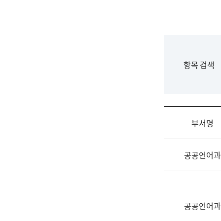
국
립
국
어
원
F
항목 검색
조
o
직
r
도
m
국
어
부서명
원
원
조
장
공공언어과
직
기
및
획
업
연
무
수
소
공공언어과
부
개
기