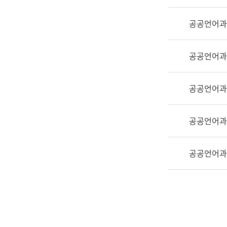
실
어
공공언어과
문
연
구
공공언어과
과
어
문
공공언어과
연
구
공공언어과
과
(사
전
공공언어과
팀)
언
어
정
보
과