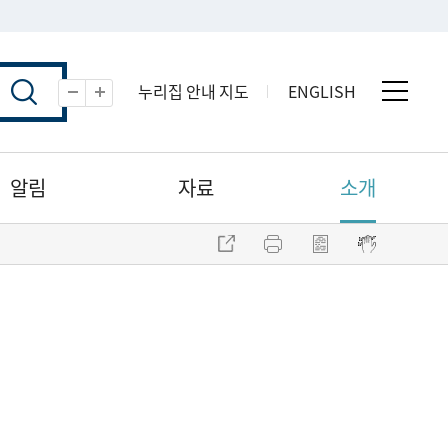
누리집 안내 지도
ENGLISH
전체 
축소
확대
알림
자료
소개
주소 복사
프린트
점자파일 내려받기
점자뷰어 보