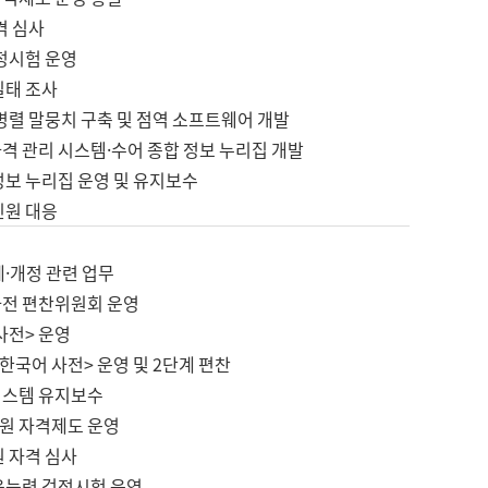
격 심사
검정시험 운영
실태 조사
병렬 말뭉치 구축 및 점역 소프트웨어 개발
격 관리 시스템·수어 종합 정보 누리집 개발
정보 누리집 운영 및 유지보수
민원 대응
제·개정 관련 업무
사전 편찬위원회 운영
사전> 운영
한국어 사전> 운영 및 2단계 편찬
시스템 유지보수
원 자격제도 운영
원 자격 심사
육능력 검정시험 운영