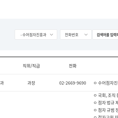
- 수어점자진흥과
전화번호
직위/직급
전화
과
과장
02-2669-9690
ㅇ 수어점자진
ㅇ 국회, 조직 
ㅇ 점자 법규 
ㅇ 점자 규범 
ㅇ 점자교원 