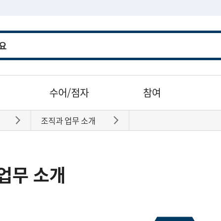
수어/점자
참여
조직과 업무 소개
바로가기
바로가기
업무 소개