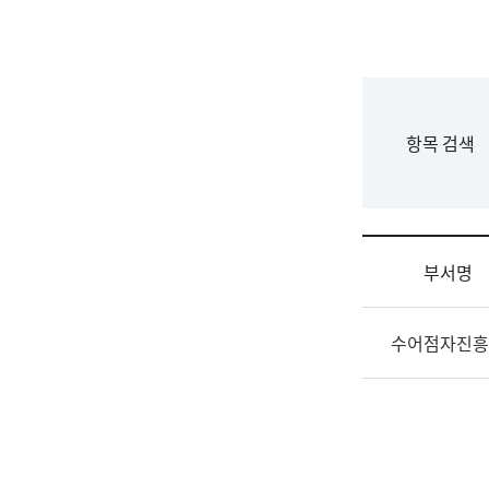
국
립
국
어
원
F
항목 검색
조
o
직
r
도
m
국
어
부서명
원
원
조
장
수어점자진흥
직
기
및
획
업
연
무
수
소
부
개
기