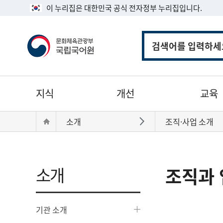
이 누리집은 대한민국 공식 전자정부 누리집입니다.
통
합
검
색
주
지식
개선
교육
메
뉴
현
Home
소개
조직·사업 소개
바로가기
재
위
치:
소개
조직과 
기관 소개