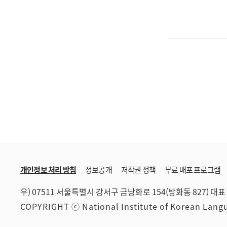
개인정보 처리 방침
정보공개
저작권 정책
무료 배포 프로그램
우) 07511 서울특별시 강서구 금낭화로 154(방화동 827)
대표 
COPYRIGHT ⓒ National Institute of Korean Lan