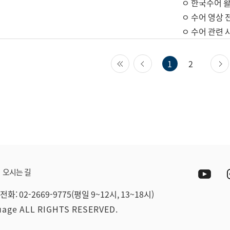
ㅇ 한국수어 활
ㅇ 수어 영상 
ㅇ 수어 관련 
첫 페이지
이전 페이지
1
2
Yout
오시는 길
전화: 02-2669-9775(평일 9~12시, 13~18시)
guage ALL RIGHTS RESERVED.