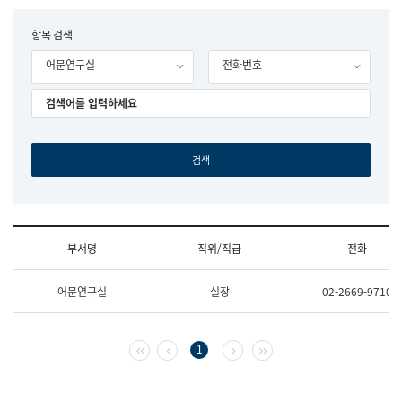
립
국
F
항목 검색
어
o
원
어문연구실
전화번호
r
조
m
직
도
국
어
원
원
장
기
획
연
수
부서명
직위/직급
전화
부
기
조
획
어문연구실
실장
02-2669-9710
직
운
및
영
업
과
무
공
첫 페이지
이전 페이지
다음 페이지
마지막 페이지
1
소
공
개
언
(부
어
서
과