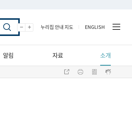
누리집 안내 지도
ENGLISH
전체 
축소
확대
알림
자료
소개
주소 복사
프린트
점자파일 내려받기
점자뷰어 보