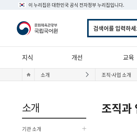
이 누리집은 대한민국 공식 전자정부 누리집입니다.
통
합
검
색
주
지식
개선
교육
메
뉴
현
Home
소개
조직·사업 소개
바로가기
재
위
치:
소개
조직과 
기관 소개