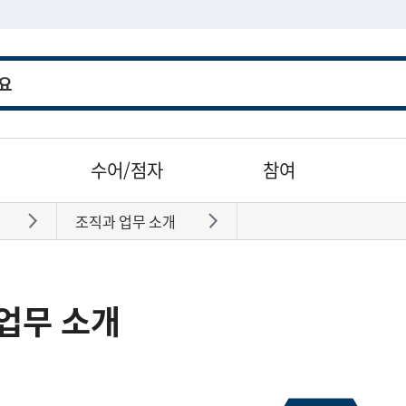
수어/점자
참여
조직과 업무 소개
바로가기
바로가기
업무 소개