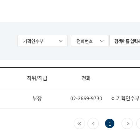
기획연수부
전화번호
직위/직급
전화
부장
02-2669-9730
ㅇ 기획연수부
첫 페이지
이전 페이지
다
1