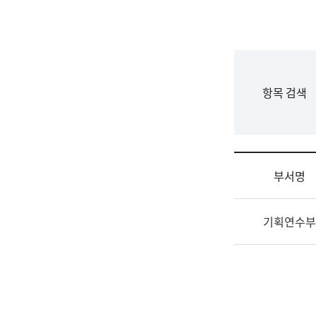
국
립
국
어
원
F
항목 검색
조
o
직
r
도
m
국
어
부서명
원
원
조
장
기획연수부
직
기
및
획
업
연
무
수
소
부
개
기