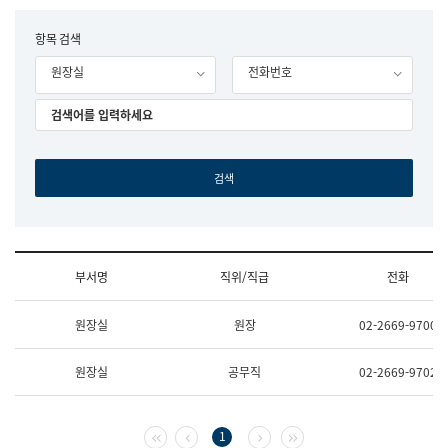
립
국
F
항목 검색
어
o
원
원장실
전화번호
r
조
m
직
도
국
어
원
원
장
기
획
연
수
부서명
직위/직급
전화
부
기
조
획
원장실
원장
02-2669-9700
직
운
및
영
업
과
원장실
공무직
02-2669-9702
무
공
소
공
개
언
(부
어
첫 페이지
이전 페이지
다음 페이지
마지막 페이지
1
서
과