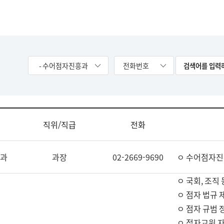
- 수어점자진흥과
전화번호
직위/직급
전화
과
과장
02-2669-9690
ㅇ 수어점자진
ㅇ 국회, 조직 
ㅇ 점자 법규 
ㅇ 점자 규범 
ㅇ 점자교원 