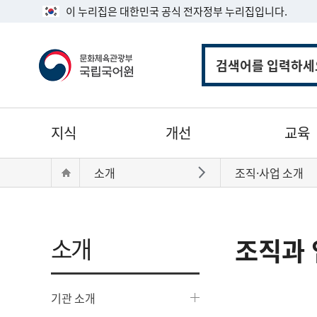
이 누리집은 대한민국 공식 전자정부 누리집입니다.
통
합
검
색
주
지식
개선
교육
메
뉴
현
Home
소개
조직·사업 소개
바로가기
재
위
치:
소개
조직과 
기관 소개