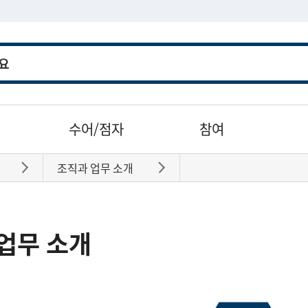
수어/점자
참여
조직과 업무 소개
바로가기
바로가기
업무 소개