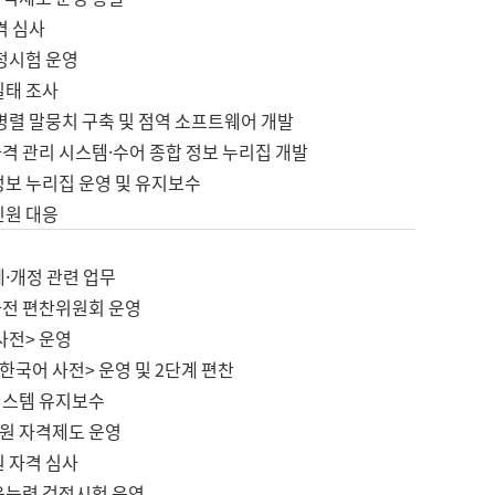
격 심사
검정시험 운영
실태 조사
병렬 말뭉치 구축 및 점역 소프트웨어 개발
격 관리 시스템·수어 종합 정보 누리집 개발
정보 누리집 운영 및 유지보수
민원 대응
제·개정 관련 업무
사전 편찬위원회 운영
사전> 운영
한국어 사전> 운영 및 2단계 편찬
시스템 유지보수
원 자격제도 운영
원 자격 심사
육능력 검정시험 운영