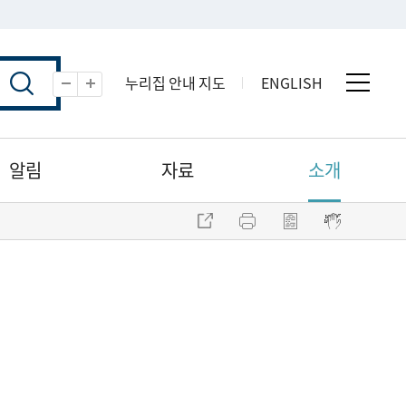
누리집 안내 지도
ENGLISH
전체 
축소
확대
알림
자료
소개
주소 복사
프린트
점자파일 내려받기
점자뷰어 보