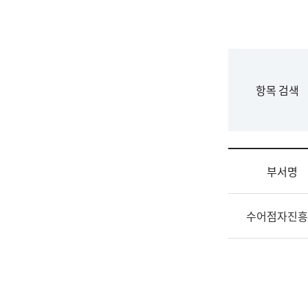
국
립
국
어
원
F
항목 검색
조
o
직
r
도
m
국
어
부서명
원
원
조
장
수어점자진흥
직
기
및
획
업
연
무
수
소
부
개
기