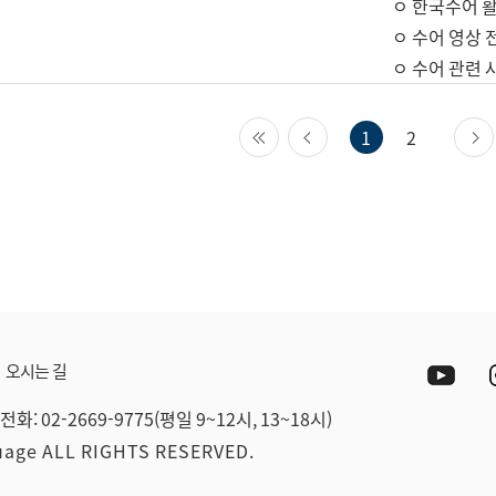
ㅇ 한국수어 활
ㅇ 수어 영상 
ㅇ 수어 관련 
첫 페이지
이전 페이지
1
2
Yout
오시는 길
전화: 02-2669-9775(평일 9~12시, 13~18시)
guage ALL RIGHTS RESERVED.