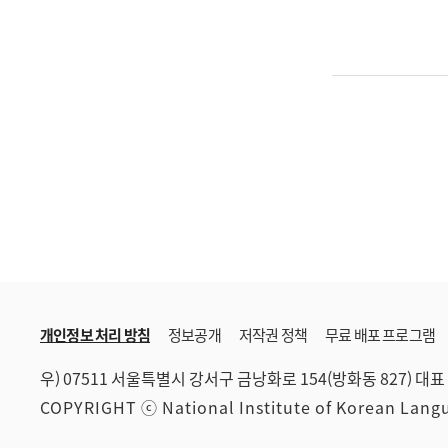
개인정보 처리 방침
정보공개
저작권 정책
무료 배포 프로그램
우) 07511 서울특별시 강서구 금낭화로 154(방화동 827)
대표 
COPYRIGHT ⓒ National Institute of Korean Lan