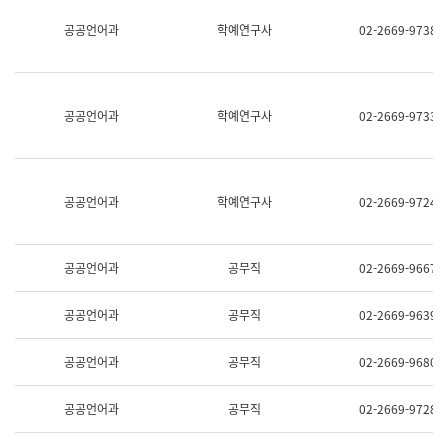
명,
교
공공언어과
학예연구사
02-2669-9738
직
육
위/
연
직
수
급,
과
전
어
공공언어과
학예연구사
02-2669-9733
화,
문
담
연
당
구
업
실
무)
어
공공언어과
학예연구사
02-2669-9724
문
연
구
과
공공언어과
공무직
02-2669-9667
어
문
연
공공언어과
공무직
02-2669-9639
구
과
(사
공공언어과
공무직
02-2669-9680
전
팀)
언
공공언어과
공무직
02-2669-9728
어
정