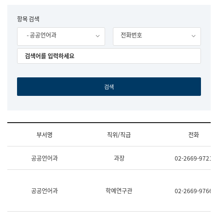
립
국
F
항목 검색
어
o
원
- 공공언어과
전화번호
r
조
m
직
도
국
어
원
원
장
기
획
연
수
부서명
직위/직급
전화
부
기
조
획
공공언어과
과장
02-2669-9721
직
운
및
영
업
과
무
공
공공언어과
학예연구관
02-2669-9766
소
공
개
언
(부
어
서
과