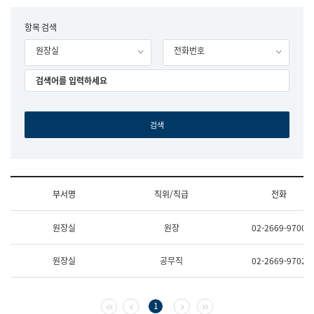
립
국
F
항목 검색
어
o
원
원장실
전화번호
r
조
m
직
도
국
어
원
원
장
기
획
연
수
부서명
직위/직급
전화
부
기
조
획
원장실
원장
02-2669-9700
직
운
및
영
업
과
원장실
공무직
02-2669-9702
무
공
소
공
개
언
(부
어
첫 페이지
이전 페이지
다음 페이지
마지막 페이지
1
서
과