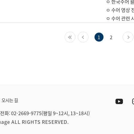
ㅇ 한국수어 활
ㅇ 수어 영상 
ㅇ 수어 관련 
첫 페이지
이전 페이지
1
2
Yout
오시는 길
전화: 02-2669-9775(평일 9~12시, 13~18시)
guage ALL RIGHTS RESERVED.