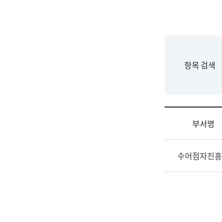
국
립
국
어
원
F
항목 검색
조
o
직
r
도
m
국
어
부서명
원
원
조
장
수어점자진흥
직
기
및
획
업
연
무
수
소
부
개
기