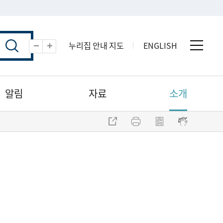
누리집 안내 지도
ENGLISH
전체 
축소
확대
알림
자료
소개
주소 복사
프린트
점자파일 내려받기
점자뷰어 보