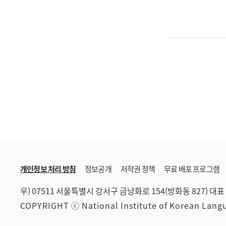
개인정보 처리 방침
정보공개
저작권 정책
무료 배포 프로그램
우) 07511 서울특별시 강서구 금낭화로 154(방화동 827)
대표 
COPYRIGHT ⓒ National Institute of Korean Lan