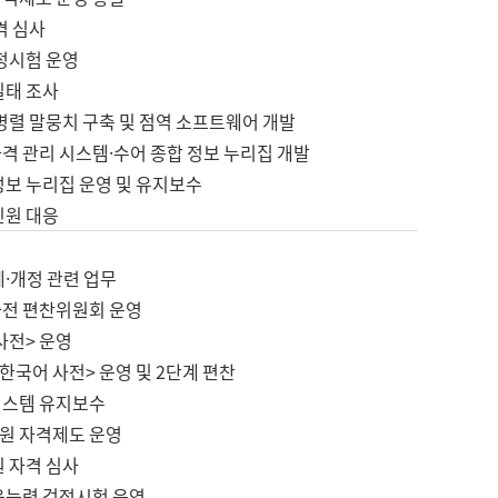
격 심사
검정시험 운영
실태 조사
병렬 말뭉치 구축 및 점역 소프트웨어 개발
격 관리 시스템·수어 종합 정보 누리집 개발
정보 누리집 운영 및 유지보수
민원 대응
제·개정 관련 업무
사전 편찬위원회 운영
사전> 운영
한국어 사전> 운영 및 2단계 편찬
시스템 유지보수
원 자격제도 운영
원 자격 심사
육능력 검정시험 운영