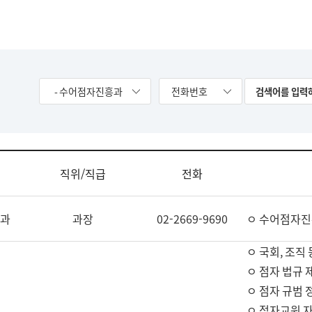
- 수어점자진흥과
전화번호
직위/직급
전화
과
과장
02-2669-9690
ㅇ 수어점자진
ㅇ 국회, 조직 
ㅇ 점자 법규 
ㅇ 점자 규범 
ㅇ 점자교원 