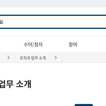
수어/점자
참여
조직과 업무 소개
바로가기
바로가기
업무 소개