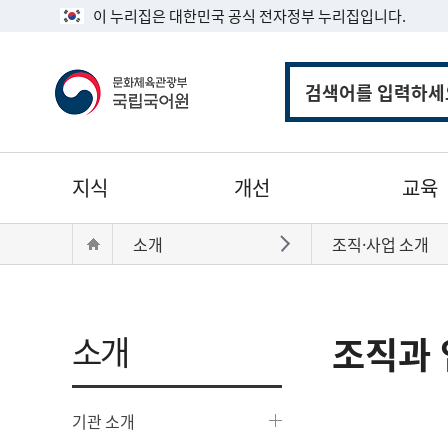
이 누리집은 대한민국 공식 전자정부 누리집입니다.
통
합
검
색
주
지식
개선
교육
메
뉴
현
Home
소개
조직·사업 소개
바로가기
재
위
치:
소개
조직과 
기관 소개