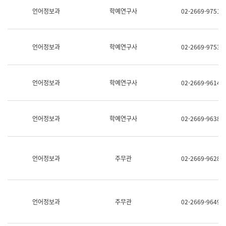
명,
교
언어정보과
학예연구사
02-2669-9751
직
육
위/
연
직
수
급,
과
언어정보과
학예연구사
02-2669-9753
전
어
화,
문
담
연
당
구
언어정보과
학예연구사
02-2669-9614
업
실
무)
어
문
연
언어정보과
학예연구사
02-2669-9638
구
과
어
문
연
언어정보과
주무관
02-2669-9628
구
과
(사
전
팀)
언어정보과
주무관
02-2669-9649
언
어
정