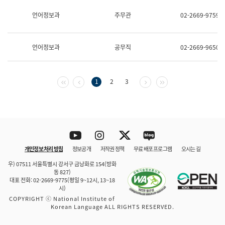
보
과
언어정보과
주무관
02-2669-9759
한
국
어
언어정보과
공무직
02-2669-9650
진
흥
과
수
첫 페이지
이전 페이지
다음 페이지
마지막 페이지
1
2
3
어
점
자
진
흥
과
Youtube
Instagram
Twitter
blog
개인정보 처리 방침
정보공개
저작권 정책
무료 배포 프로그램
오시는 길
바로 가기
문체부와 소속기관
우) 07511 서울특별시 강서구 금낭화로 154(방화
동 827)
대표 전화: 02-2669-9775(평일 9~12시, 13~18
시)
COPYRIGHT ⓒ National Institute of
Korean Language ALL RIGHTS RESERVED.