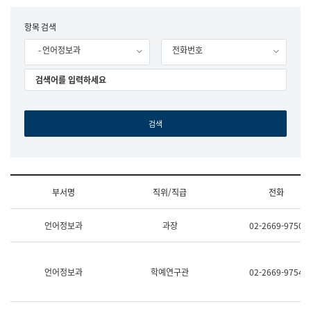
립
국
F
항목 검색
어
o
원
- 언어정보과
전화번호
r
조
m
직
도
국
어
원
원
장
기
획
연
수
부서명
직위/직급
전화
부
기
조
획
언어정보과
과장
02-2669-9750
직
운
및
영
업
과
무
공
언어정보과
학예연구관
02-2669-9754
소
공
개
언
(부
어
서
과