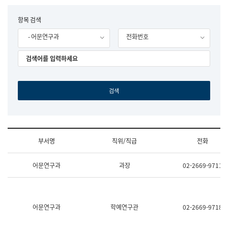
립
국
F
항목 검색
어
o
원
- 어문연구과
전화번호
r
조
m
직
도
국
어
원
원
장
기
획
연
수
부서명
직위/직급
전화
부
기
조
획
어문연구과
과장
02-2669-9711
직
운
및
영
업
과
무
공
소
공
어문연구과
학예연구관
02-2669-9718
개
언
(부
어
서
과