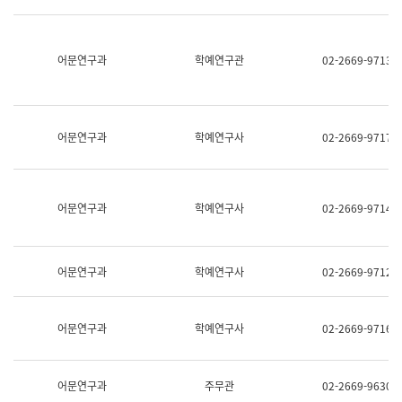
명,
교
직
육
위/
연
직
어문연구과
학예연구관
02-2669-9713
수
급,
과
전
어
화,
문
담
연
당
구
어문연구과
학예연구사
02-2669-9717
업
실
무)
어
문
연
어문연구과
학예연구사
02-2669-9714
구
과
어
문
어문연구과
학예연구사
02-2669-9712
연
구
과
(사
어문연구과
학예연구사
02-2669-9716
전
팀)
언
어
어문연구과
주무관
02-2669-9630
정