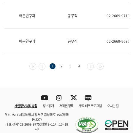
보
과
한
어문연구과
공무직
02-2669-9719
국
어
진
흥
과
어문연구과
공무직
02-2669-9635
수
어
점
자
진
첫 페이지
이전 페이지
다음 페이지
마지막 페이지
1
2
3
4
흥
과
Youtube
Instagram
Twitter
blog
개인정보 처리 방침
정보공개
저작권 정책
무료 배포 프로그램
오시는 길
바로 가기
문체부와 소속기관
우) 07511 서울특별시 강서구 금낭화로 154(방화
동 827)
대표 전화: 02-2669-9775(평일 9~12시, 13~18
시)