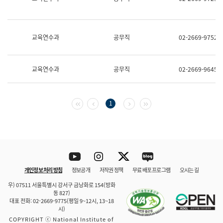
보
과
한
국
교육연수과
공무직
02-2669-9752
어
진
흥
과
교육연수과
공무직
02-2669-9645
수
어
점
자
첫 페이지
이전 페이지
다음 페이지
마지막 페이지
1
진
흥
과
Youtube
Instagram
Twitter
blog
개인정보 처리 방침
정보공개
저작권 정책
무료 배포 프로그램
오시는 길
바로 가기
문체부와 소속기관
우) 07511 서울특별시 강서구 금낭화로 154(방화
동 827)
대표 전화: 02-2669-9775(평일 9~12시, 13~18
시)
COPYRIGHT ⓒ National Institute of