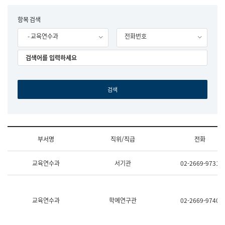
립
국
F
항목 검색
어
o
원
- 교육연수과
전화번호
r
조
m
직
도
국
어
원
원
장
기
획
연
수
부서명
직위/직급
전화
부
기
조
획
교육연수과
서기관
02-2669-9731
직
운
및
영
업
과
무
공
소
공
교육연수과
학예연구관
02-2669-9740
개
언
(부
어
서
과