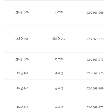
명,
교
직
육
위/
연
교육연수과
사무관
02-2669-9684
직
수
급,
과
전
어
화,
문
담
연
당
구
교육연수과
학예연구사
02-2669-9735
업
실
무)
어
문
연
구
교육연수과
주무관
02-2669-9736
과
어
문
교육연수과
주무관
02-2669-9758
연
구
과
(사
교육연수과
공무직
02-2669-9662
전
팀)
언
어
정
교육연수과
공무직
02-2669-9729