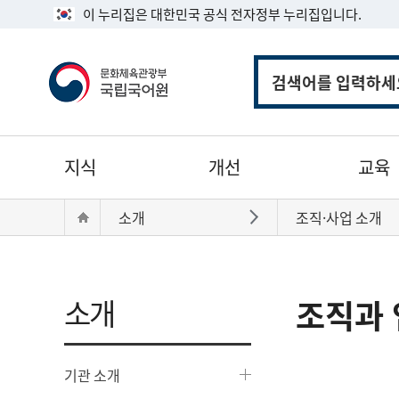
이 누리집은 대한민국 공식 전자정부 누리집입니다.
통
합
검
색
주
지식
개선
교육
메
뉴
현
Home
소개
조직·사업 소개
바로가기
재
위
치:
소개
조직과 
기관 소개