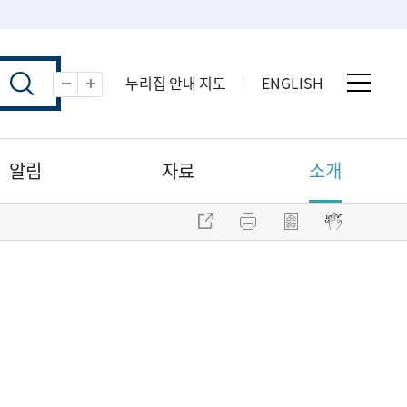
누리집 안내 지도
ENGLISH
전체 
축소
확대
알림
자료
소개
주소 복사
프린트
점자파일 내려받기
점자뷰어 보