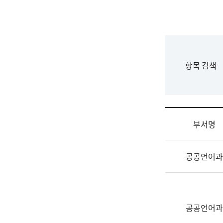
국
립
국
어
원
F
항목 검색
조
o
직
r
도
m
국
어
부서명
원
원
조
장
공공언어과
직
기
및
획
업
연
무
수
소
공공언어과
부
개
기