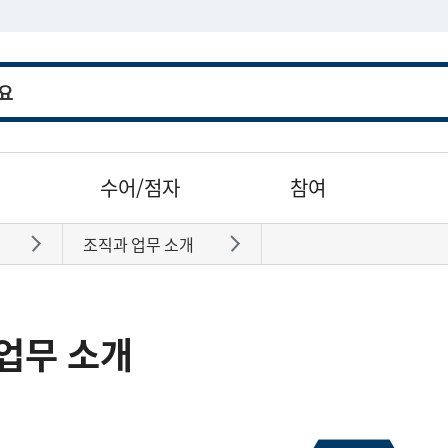
수어/점자
참여
조직과 업무 소개
바로가기
바로가기
업무 소개