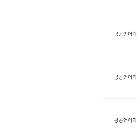
(부
획
서
운
명,
영
직
과
위/
공공언어과
공
직
공
급,
언
전
어
화,
과
담
교
공공언어과
당
육
업
연
무)
수
과
어
문
공공언어과
연
구