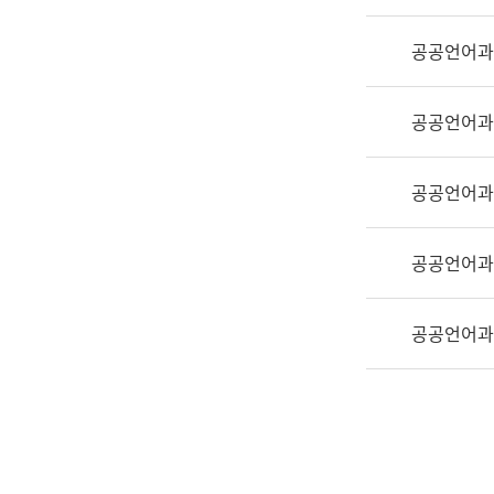
실
어
공공언어과
문
연
구
공공언어과
과
어
문
공공언어과
연
구
공공언어과
과
(사
전
공공언어과
팀)
언
어
정
보
과