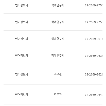
명,
교
언어정보과
학예연구사
02-2669-9751
직
육
위/
연
직
수
급,
과
언어정보과
학예연구사
02-2669-9753
전
어
화,
문
담
연
당
구
언어정보과
학예연구사
02-2669-9614
업
실
무)
어
문
연
언어정보과
학예연구사
02-2669-9638
구
과
어
문
연
언어정보과
주무관
02-2669-9628
구
과
(사
전
팀)
언어정보과
주무관
02-2669-9649
언
어
정