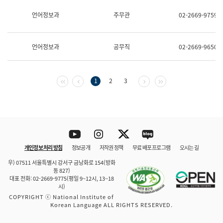
보
과
언어정보과
주무관
02-2669-9759
한
국
어
언어정보과
공무직
02-2669-9650
진
흥
과
수
첫 페이지
이전 페이지
다음 페이지
마지막 페이지
1
2
3
어
점
자
진
흥
과
Youtube
Instagram
Twitter
blog
개인정보 처리 방침
정보공개
저작권 정책
무료 배포 프로그램
오시는 길
바로 가기
문체부와 소속기관
우) 07511 서울특별시 강서구 금낭화로 154(방화
동 827)
대표 전화: 02-2669-9775(평일 9~12시, 13~18
시)
COPYRIGHT ⓒ National Institute of
Korean Language ALL RIGHTS RESERVED.