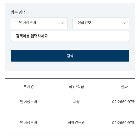
립
국
F
항목 검색
어
o
원
- 언어정보과
전화번호
r
조
m
직
도
국
어
원
원
장
기
획
연
수
부서명
직위/직급
전화
부
기
조
획
언어정보과
과장
02-2669-9750
직
운
및
영
업
과
무
공
언어정보과
학예연구관
02-2669-9754
소
공
개
언
(부
어
서
과