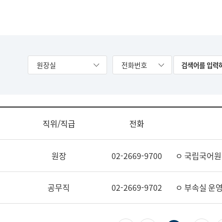
원장실
전화번호
직위/직급
전화
원장
02-2669-9700
ㅇ 국립국어원
공무직
02-2669-9702
ㅇ 부속실 운