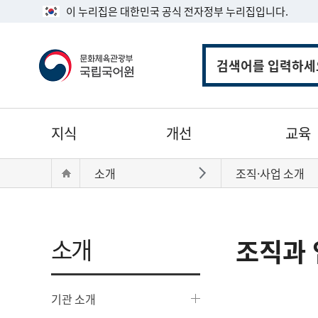
이 누리집은 대한민국 공식 전자정부 누리집입니다.
통
합
검
색
주
지식
개선
교육
메
뉴
현
Home
소개
조직·사업 소개
바로가기
재
위
치:
소개
조직과 
기관 소개