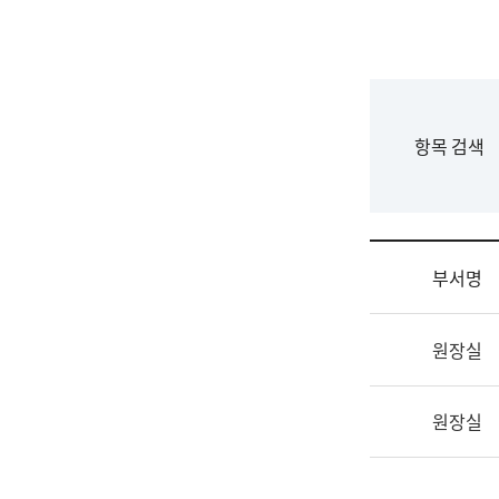
국
립
국
어
원
F
항목 검색
조
o
직
r
도
m
국
어
부서명
원
원
조
장
원장실
직
기
및
획
업
연
원장실
무
수
소
부
개
기