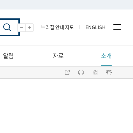
누리집 안내 지도
ENGLISH
전체 
축소
확대
알림
자료
소개
주소 복사
프린트
점자파일 내려받기
점자뷰어 보