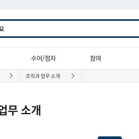
수어/점자
참여
조직과 업무 소개
바로가기
바로가기
업무 소개