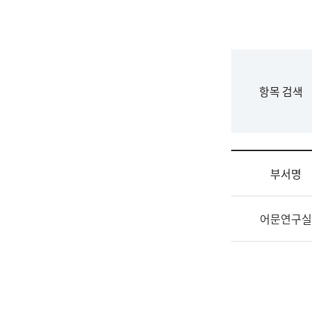
국
립
국
어
원
F
항목 검색
조
o
직
r
도
m
국
어
부서명
원
원
조
장
어문연구실
직
기
및
획
업
연
무
수
소
부
개
기