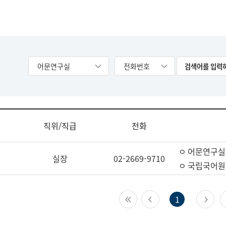
어문연구실
전화번호
직위/직급
전화
ㅇ 어문연구실
실장
02-2669-9710
ㅇ 국립국어원
첫 페이지
이전 페이지
다
1