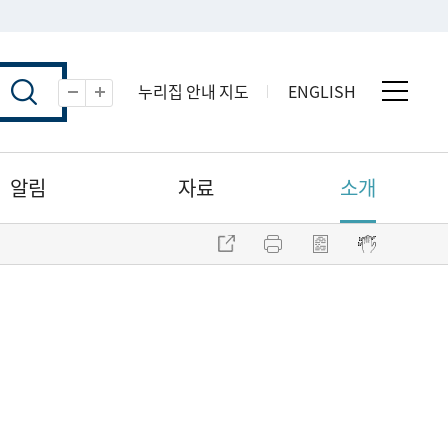
누리집 안내 지도
ENGLISH
전체 
축소
확대
알림
자료
소개
주소 복사
프린트
점자파일 내려받기
점자뷰어 보