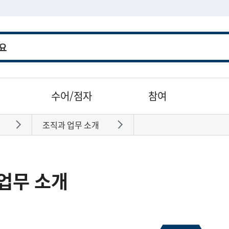
수어/점자
참여
조직과 업무 소개
바로가기
바로가기
업무 소개