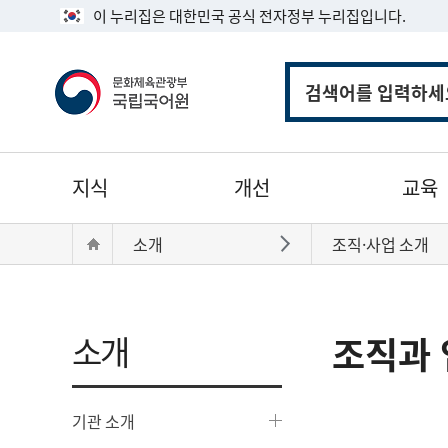
이 누리집은 대한민국 공식 전자정부 누리집입니다.
통
합
검
색
주
지식
개선
교육
메
뉴
현
Home
소개
조직·사업 소개
바로가기
재
위
치:
소개
조직과 
기관 소개