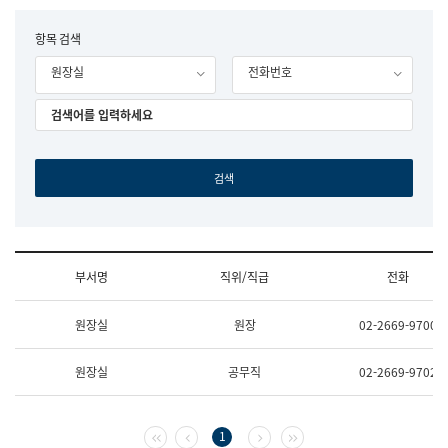
립
국
F
항목 검색
어
o
원
원장실
전화번호
r
조
m
직
도
국
어
원
원
장
기
획
연
수
부서명
직위/직급
전화
부
기
조
획
원장실
원장
02-2669-9700
직
운
및
영
업
과
원장실
공무직
02-2669-9702
무
공
소
공
개
언
(부
어
첫 페이지
이전 페이지
다음 페이지
마지막 페이지
1
서
과