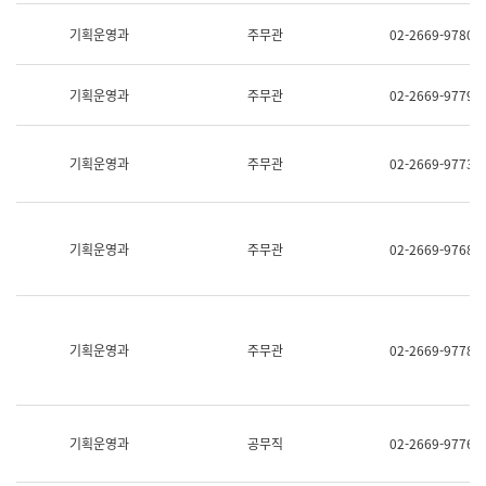
명,
교
직
기획운영과
주무관
02-2669-9780
육
위/
연
직
수
급,
과
기획운영과
주무관
02-2669-9779
전
어
화,
문
담
연
당
기획운영과
주무관
02-2669-9773
구
업
실
무)
어
문
연
기획운영과
주무관
02-2669-9768
구
과
어
문
연
구
기획운영과
주무관
02-2669-9778
과
(사
전
팀)
언
기획운영과
공무직
02-2669-9776
어
정