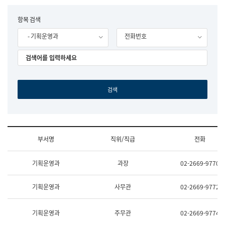
립
국
F
항목 검색
어
o
원
- 기획운영과
전화번호
r
조
m
직
도
국
어
원
원
장
기
획
연
수
부서명
직위/직급
전화
부
기
조
획
기획운영과
과장
02-2669-9770
직
운
및
영
업
과
기획운영과
사무관
02-2669-9772
무
공
소
공
개
언
기획운영과
주무관
02-2669-9774
(부
어
서
과