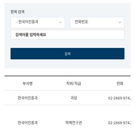
립
국
F
항목 검색
어
o
원
- 한국어진흥과
전화번호
r
조
m
직
도
국
어
원
원
장
기
획
연
수
부서명
직위/직급
전화
부
기
조
획
한국어진흥과
과장
02-2669-9742
직
운
및
영
업
과
무
공
소
공
한국어진흥과
학예연구관
02-2669-9742
개
언
(부
어
서
과