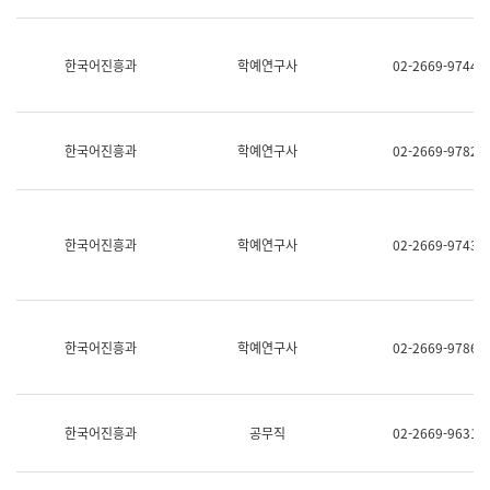
명,
교
직
육
위/
연
한국어진흥과
학예연구사
02-2669-9744
직
수
급,
과
전
어
화,
문
담
연
한국어진흥과
학예연구사
02-2669-9782
당
구
업
실
무)
어
문
연
한국어진흥과
학예연구사
02-2669-9743
구
과
어
문
연
한국어진흥과
학예연구사
02-2669-9786
구
과
(사
전
팀)
한국어진흥과
공무직
02-2669-9631
언
어
정