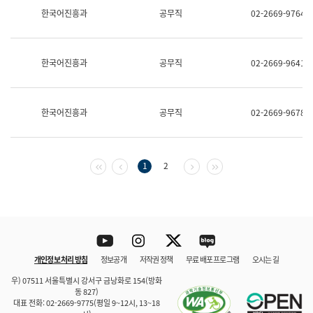
보
한국어진흥과
공무직
02-2669-9764
과
한
국
어
한국어진흥과
공무직
02-2669-9641
진
흥
과
수
한국어진흥과
공무직
02-2669-9678
어
점
자
진
흥
첫 페이지
이전 페이지
다음 페이지
마지막 페이지
1
2
과
Youtube
Instagram
Twitter
blog
개인정보 처리 방침
정보공개
저작권 정책
무료 배포 프로그램
오시는 길
바로 가기
문체부와 소속기관
우) 07511 서울특별시 강서구 금낭화로 154(방화
동 827)
대표 전화: 02-2669-9775(평일 9~12시, 13~18