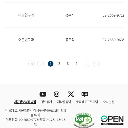
보
과
한
어문연구과
공무직
02-2669-9719
국
어
진
흥
과
어문연구과
공무직
02-2669-9635
수
어
점
자
진
첫 페이지
이전 페이지
다음 페이지
마지막 페이지
1
2
3
4
흥
과
Youtube
Instagram
Twitter
blog
개인정보 처리 방침
정보공개
저작권 정책
무료 배포 프로그램
오시는 길
바로 가기
문체부와 소속기관
우) 07511 서울특별시 강서구 금낭화로 154(방화
동 827)
대표 전화: 02-2669-9775(평일 9~12시, 13~18
시)