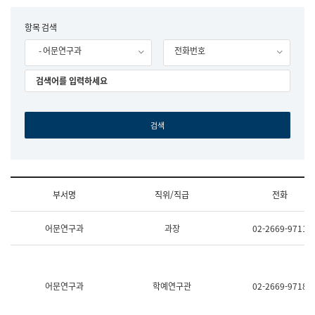
립
국
F
항목 검색
어
o
원
- 어문연구과
전화번호
r
조
m
직
도
국
어
원
원
장
기
획
연
수
부서명
직위/직급
전화
부
기
조
획
어문연구과
과장
02-2669-9711
직
운
및
영
업
과
무
공
소
공
어문연구과
학예연구관
02-2669-9718
개
언
(부
어
서
과