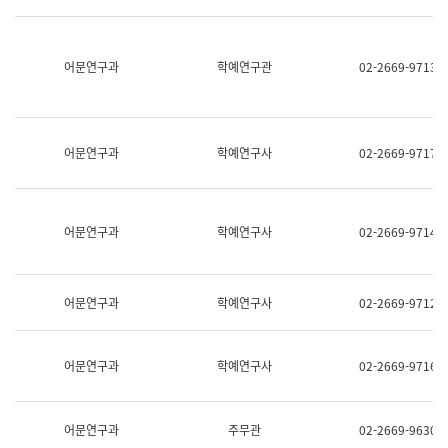
명,
교
직
육
위/
연
직
어문연구과
학예연구관
02-2669-9713
수
급,
과
전
어
화,
문
담
연
당
구
어문연구과
학예연구사
02-2669-9717
업
실
무)
어
문
연
어문연구과
학예연구사
02-2669-9714
구
과
어
문
어문연구과
학예연구사
02-2669-9712
연
구
과
(사
어문연구과
학예연구사
02-2669-9716
전
팀)
언
어
어문연구과
주무관
02-2669-9630
정