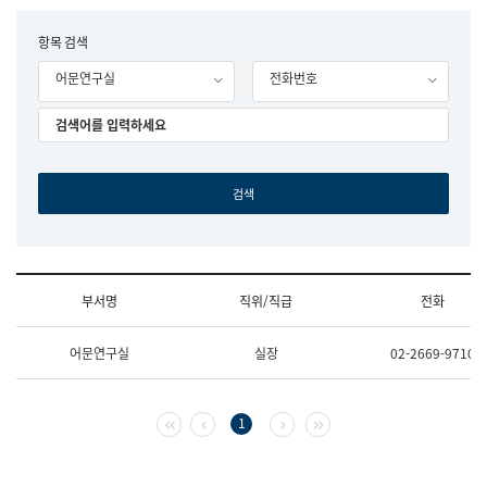
립
국
F
항목 검색
어
o
원
어문연구실
전화번호
r
조
m
직
도
국
어
원
원
장
기
획
연
수
부서명
직위/직급
전화
부
기
조
획
어문연구실
실장
02-2669-9710
직
운
및
영
업
과
무
공
첫 페이지
이전 페이지
다음 페이지
마지막 페이지
1
소
공
개
언
(부
어
서
과