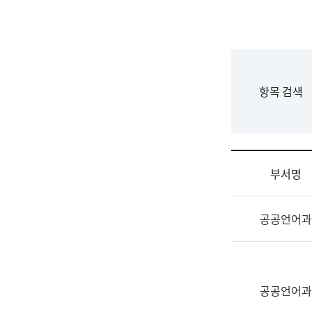
국
립
국
어
원
F
항목 검색
조
o
직
r
도
m
국
어
부서명
원
원
조
장
공공언어과
직
기
및
획
업
연
무
수
소
공공언어과
부
개
기