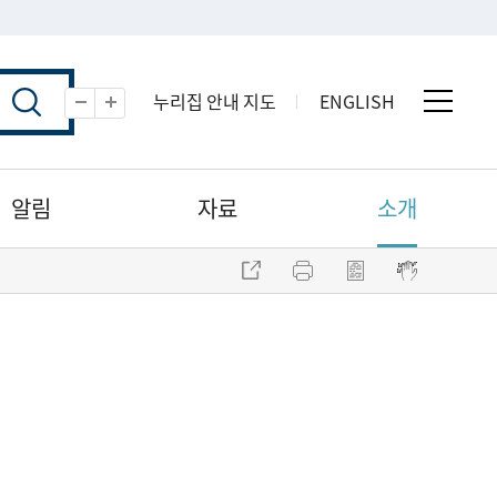
누리집 안내 지도
ENGLISH
전체 
축소
확대
알림
자료
소개
주소 복사
프린트
점자파일 내려받기
점자뷰어 보