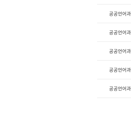
실
어
공공언어과
문
연
구
공공언어과
과
어
문
공공언어과
연
구
공공언어과
과
(사
전
공공언어과
팀)
언
어
정
보
과