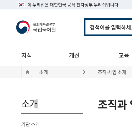
이 누리집은 대한민국 공식 전자정부 누리집입니다.
통
합
검
색
주
지식
개선
교육
메
뉴
현
Home
소개
조직·사업 소개
바로가기
재
위
치:
소개
조직과 
기관 소개