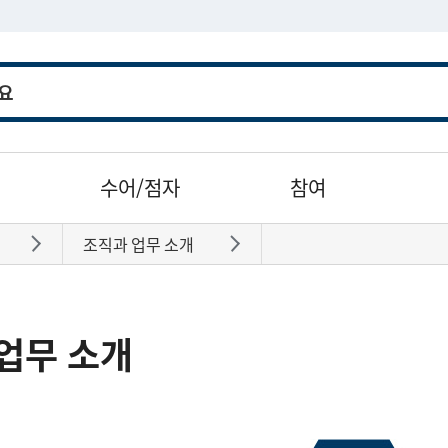
수어/점자
참여
조직과 업무 소개
바로가기
바로가기
업무 소개