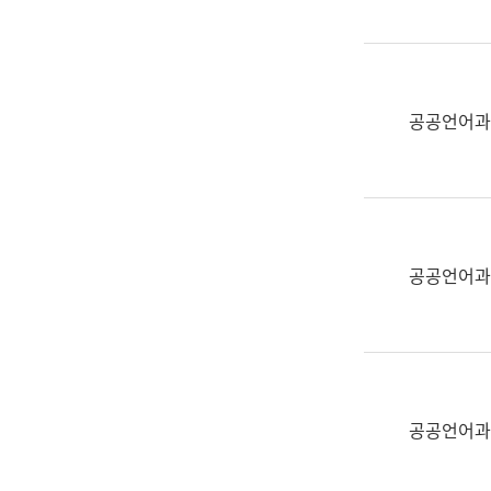
(부
획
서
운
명,
영
직
과
위/
공공언어과
공
직
공
급,
언
전
어
화,
과
담
교
공공언어과
당
육
업
연
무)
수
과
어
문
공공언어과
연
구