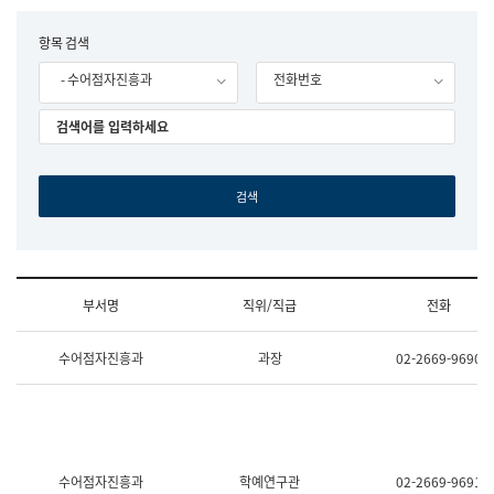
립
국
F
항목 검색
어
o
원
- 수어점자진흥과
전화번호
r
조
m
직
도
국
어
원
원
장
기
획
연
수
부서명
직위/직급
전화
부
기
조
획
수어점자진흥과
과장
02-2669-9690
직
운
및
영
업
과
무
공
소
공
개
언
(부
어
수어점자진흥과
학예연구관
02-2669-9691
서
과