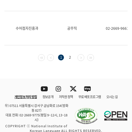
수어점자진흥과
공무직
02-2669-9661
첫 페이지
이전 페이지
다음 페이지
마지막 페이지
1
2
Youtube
Instagram
Twitter
blog
개인정보 처리 방침
정보공개
저작권 정책
무료 배포 프로그램
오시는 길
바로 가기
문체부와 소속기관
우) 07511 서울특별시 강서구 금낭화로 154(방화
동 827)
대표 전화: 02-2669-9775(평일 9~12시, 13~18
시)
COPYRIGHT ⓒ National Institute of
Korean Language ALL RIGHTS RESERVED.