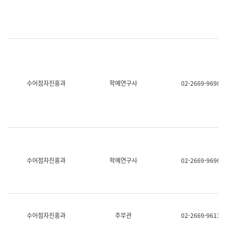
명,
교
직
육
위/
연
직
수
급,
과
전
어
화,
문
담
연
당
구
수어점자진흥과
학예연구사
02-2669-9698
업
실
무)
어
문
연
구
과
어
문
연
수어점자진흥과
학예연구사
02-2669-9696
구
과
(사
전
팀)
언
어
수어점자진흥과
주무관
02-2669-9613
정