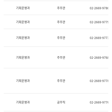
명,
교
직
기획운영과
주무관
02-2669-9780
육
위/
연
직
수
급,
과
기획운영과
주무관
02-2669-9779
전
어
화,
문
담
연
당
기획운영과
주무관
02-2669-9773
구
업
실
무)
어
문
연
기획운영과
주무관
02-2669-9768
구
과
어
문
연
구
기획운영과
주무관
02-2669-9778
과
(사
전
팀)
언
기획운영과
공무직
02-2669-9776
어
정