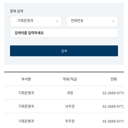
립
국
F
항목 검색
어
o
원
- 기획운영과
전화번호
r
조
m
직
도
국
어
원
원
장
기
획
연
수
부서명
직위/직급
전화
부
기
조
획
기획운영과
과장
02-2669-9770
직
운
및
영
업
과
기획운영과
사무관
02-2669-9772
무
공
소
공
개
언
기획운영과
주무관
02-2669-9774
(부
어
서
과