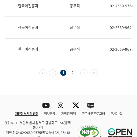
보
한국어진흥과
공무직
02-2669-9764
과
한
국
어
한국어진흥과
공무직
02-2669-9641
진
흥
과
수
한국어진흥과
공무직
02-2669-9678
어
점
자
진
흥
첫 페이지
이전 페이지
다음 페이지
마지막 페이지
1
2
과
Youtube
Instagram
Twitter
blog
개인정보 처리 방침
정보공개
저작권 정책
무료 배포 프로그램
오시는 길
바로 가기
문체부와 소속기관
우) 07511 서울특별시 강서구 금낭화로 154(방화
동 827)
대표 전화: 02-2669-9775(평일 9~12시, 13~18