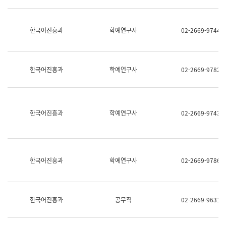
명,
교
직
육
위/
연
한국어진흥과
학예연구사
02-2669-9744
직
수
급,
과
전
어
화,
문
담
연
한국어진흥과
학예연구사
02-2669-9782
당
구
업
실
무)
어
문
연
한국어진흥과
학예연구사
02-2669-9743
구
과
어
문
연
한국어진흥과
학예연구사
02-2669-9786
구
과
(사
전
팀)
한국어진흥과
공무직
02-2669-9631
언
어
정