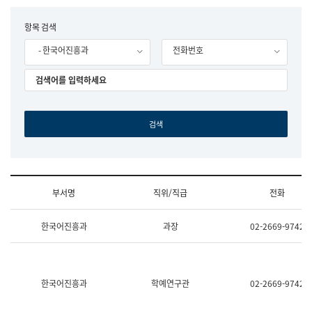
립
국
F
항목 검색
어
o
원
- 한국어진흥과
전화번호
r
조
m
직
도
국
어
원
원
장
기
획
연
수
부서명
직위/직급
전화
부
기
조
획
한국어진흥과
과장
02-2669-9742
직
운
및
영
업
과
무
공
소
공
한국어진흥과
학예연구관
02-2669-9742
개
언
(부
어
서
과