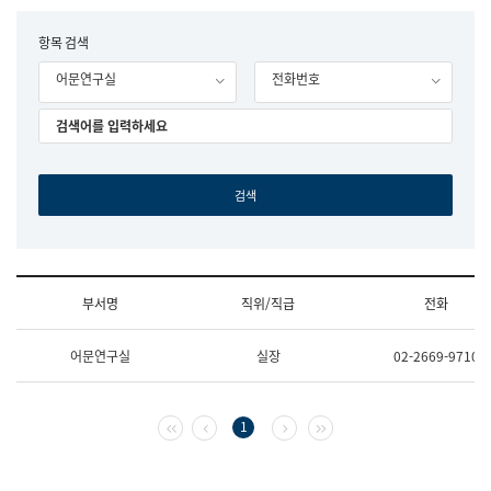
립
국
F
항목 검색
어
o
원
어문연구실
전화번호
r
조
m
직
도
국
어
원
원
장
기
획
연
수
부서명
직위/직급
전화
부
기
조
획
어문연구실
실장
02-2669-9710
직
운
및
영
업
과
무
공
첫 페이지
이전 페이지
다음 페이지
마지막 페이지
1
소
공
개
언
(부
어
서
과