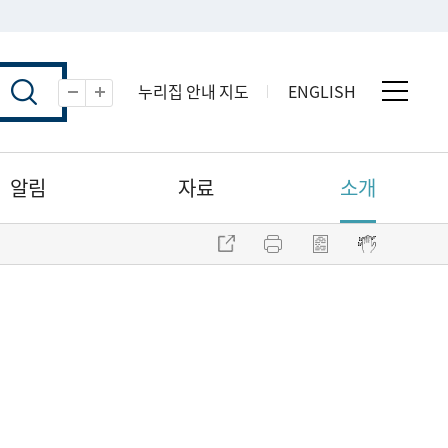
누리집 안내 지도
ENGLISH
전체 
축소
확대
알림
자료
소개
주소 복사
프린트
점자파일 내려받기
점자뷰어 보