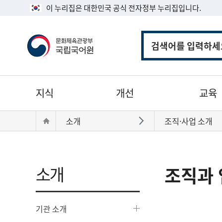
이 누리집은 대한민국 공식 전자정부 누리집입니다.
통
합
검
색
주
지식
개선
교육
메
뉴
현
Home
소개
조직·사업 소개
바로가기
재
위
치:
소개
조직과 
기관 소개