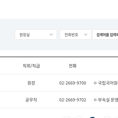
원장실
전화번호
직위/직급
전화
원장
02-2669-9700
ㅇ 국립국어원
공무직
02-2669-9702
ㅇ 부속실 운