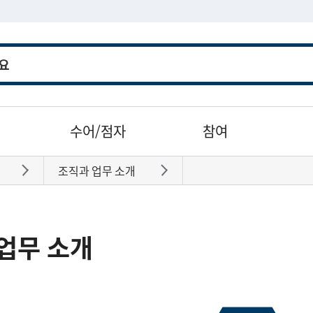
수어/점자
참여
조직과 업무 소개
바로가기
바로가기
업무 소개