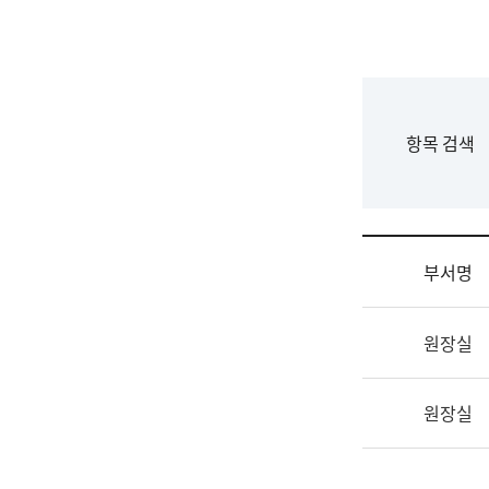
국
립
국
어
원
F
항목 검색
조
o
직
r
도
m
국
어
부서명
원
원
조
장
원장실
직
기
및
획
업
연
원장실
무
수
소
부
개
기