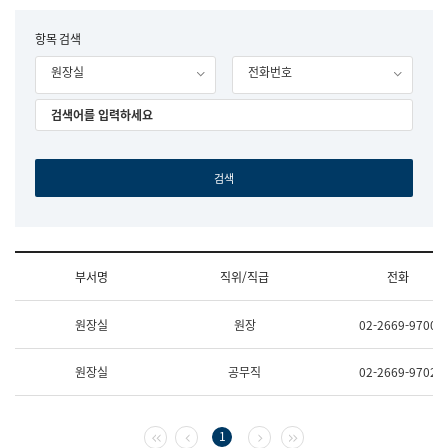
립
국
F
항목 검색
어
o
원
원장실
전화번호
r
조
m
직
도
국
어
원
원
장
기
획
연
수
부서명
직위/직급
전화
부
기
조
획
원장실
원장
02-2669-9700
직
운
및
영
업
과
원장실
공무직
02-2669-9702
무
공
소
공
개
언
(부
어
첫 페이지
이전 페이지
다음 페이지
마지막 페이지
1
서
과