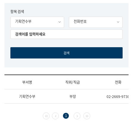
립
국
F
항목 검색
어
o
원
기획연수부
전화번호
r
조
m
직
도
국
어
원
원
장
기
획
연
수
부서명
직위/직급
전화
부
기
조
획
기획연수부
부장
02-2669-9730
직
운
및
영
업
과
무
공
첫 페이지
이전 페이지
다음 페이지
마지막 페이지
1
소
공
개
언
(부
어
서
과