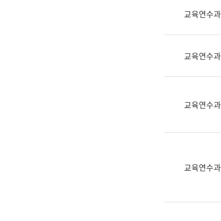
실
교육연수과
어
문
연
구
교육연수과
과
어
문
연
교육연수과
구
과
(사
전
팀)
교육연수과
언
어
정
보
과