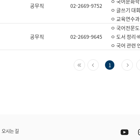
ㅇ 국어문화학
공무직
02-2669-9752
ㅇ 글쓰기 대회
ㅇ 교육연수과
ㅇ 국어전문도
공무직
02-2669-9645
ㅇ 도서 정리·
ㅇ 국어 관련
첫 페이지
이전 페이지
다
1
Yout
오시는 길