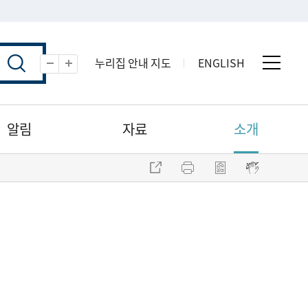
누리집 안내 지도
ENGLISH
전체 
축소
확대
알림
자료
소개
주소 복사
프린트
점자파일 내려받기
점자뷰어 보