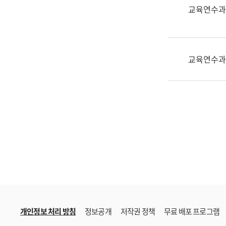
한
교육연수과
국
어
진
흥
교육연수과
과
수
어
점
자
진
흥
과
개인정보 처리 방침
정보공개
저작권 정책
무료 배포 프로그램