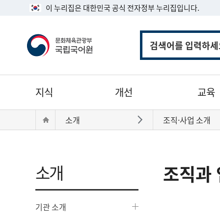
이 누리집은 대한민국 공식 전자정부 누리집입니다.
통
합
검
색
주
지식
개선
교육
메
뉴
현
Home
소개
조직·사업 소개
바로가기
재
위
치:
소개
조직과 
기관 소개