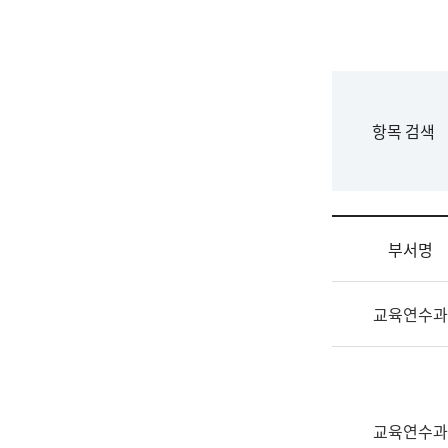
국
립
국
어
원
F
항목 검색
조
o
직
r
도
m
국
어
부서명
원
원
조
장
교육연수과
직
기
및
획
업
연
무
수
소
부
교육연수과
개
기