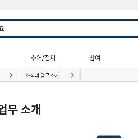
수어/점자
참여
조직과 업무 소개
바로가기
바로가기
업무 소개