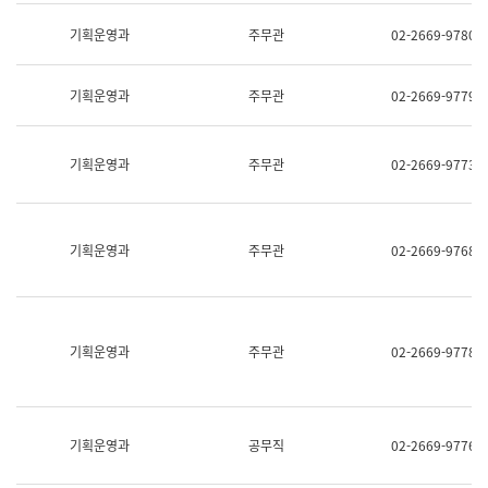
명,
교
직
기획운영과
주무관
02-2669-9780
육
위/
연
직
수
급,
과
기획운영과
주무관
02-2669-9779
전
어
화,
문
담
연
당
기획운영과
주무관
02-2669-9773
구
업
실
무)
어
문
연
기획운영과
주무관
02-2669-9768
구
과
어
문
연
구
기획운영과
주무관
02-2669-9778
과
(사
전
팀)
언
기획운영과
공무직
02-2669-9776
어
정