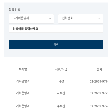
립
국
F
항목 검색
어
o
원
- 기획운영과
전화번호
r
조
m
직
도
국
어
원
원
장
기
획
연
수
부서명
직위/직급
전화
부
기
조
획
기획운영과
과장
02-2669-9770
직
운
및
영
업
과
기획운영과
사무관
02-2669-9772
무
공
소
공
개
언
기획운영과
주무관
02-2669-9774
(부
어
서
과