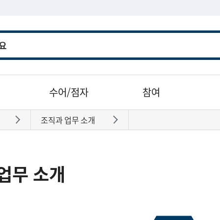
수어/점자
참여
조직과 업무 소개
바로가기
바로가기
업무 소개