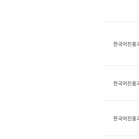
실
어
문
연
구
과
한국어진흥
어
문
연
구
과
한국어진흥
(사
전
팀)
언
어
한국어진흥
정
보
과