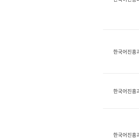
(부
획
서
운
명,
영
직
과
위/
공
직
공
급,
언
한국어진흥
전
어
화,
과
담
교
당
육
업
연
한국어진흥
무)
수
과
어
문
연
구
한국어진흥