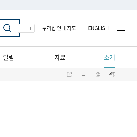
누리집 안내 지도
ENGLISH
전체 
축소
확대
알림
자료
소개
주소 복사
프린트
점자파일 내려받기
점자뷰어 보