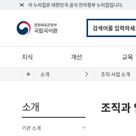
이 누리집은 대한민국 공식 전자정부 누리집입니다.
통
합
검
색
주
지식
개선
교육
메
뉴
현
Home
소개
조직·사업 소개
바로가기
재
위
치:
소개
조직과 
기관 소개