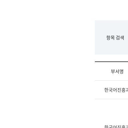
국
립
국
어
원
F
항목 검색
조
o
직
r
도
m
국
어
부서명
원
원
조
장
한국어진흥
직
기
및
획
업
연
무
수
소
부
개
기
한국어진흥