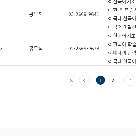
ㅇ 한국어기초
ㅇ 한-외 학습
과
공무직
02-2669-9641
ㅇ 국내 한국
ㅇ 국어원 발간
ㅇ 한국어기초
ㅇ 한국어 학
과
공무직
02-2669-9678
ㅇ 대내외 협력
ㅇ 국내 한국
첫 페이지
이전 페이지
1
2