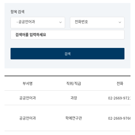
립
국
F
항목 검색
어
o
원
- 공공언어과
전화번호
r
조
m
직
도
국
어
원
원
장
기
획
연
수
부서명
직위/직급
전화
부
기
조
획
공공언어과
과장
02-2669-9721
직
운
및
영
업
과
무
공
공공언어과
학예연구관
02-2669-9766
소
공
개
언
(부
어
서
과