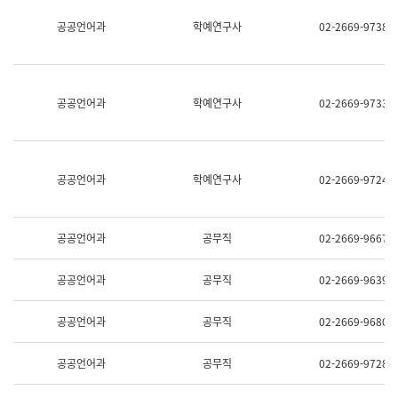
명,
교
공공언어과
학예연구사
02-2669-9738
직
육
위/
연
직
수
급,
과
전
어
공공언어과
학예연구사
02-2669-9733
화,
문
담
연
당
구
업
실
무)
어
공공언어과
학예연구사
02-2669-9724
문
연
구
과
공공언어과
공무직
02-2669-9667
어
문
연
공공언어과
공무직
02-2669-9639
구
과
(사
공공언어과
공무직
02-2669-9680
전
팀)
언
공공언어과
공무직
02-2669-9728
어
정