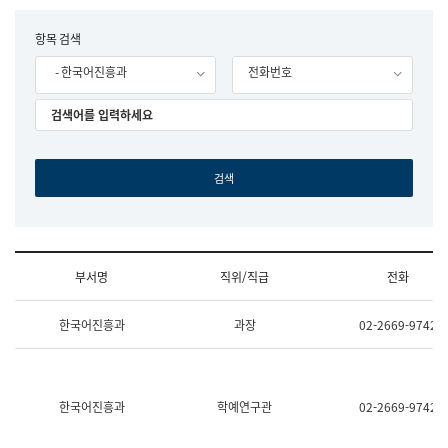
립
국
F
항목 검색
어
o
원
- 한국어진흥과
전화번호
r
조
m
직
도
국
어
원
원
장
기
획
연
수
부서명
직위/직급
전화
부
기
조
획
한국어진흥과
과장
02-2669-9742
직
운
및
영
업
과
무
공
소
공
한국어진흥과
학예연구관
02-2669-9742
개
언
(부
어
서
과