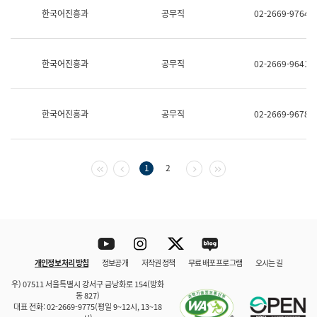
보
한국어진흥과
공무직
02-2669-9764
과
한
국
어
한국어진흥과
공무직
02-2669-9641
진
흥
과
수
한국어진흥과
공무직
02-2669-9678
어
점
자
진
흥
첫 페이지
이전 페이지
다음 페이지
마지막 페이지
1
2
과
Youtube
Instagram
Twitter
blog
개인정보 처리 방침
정보공개
저작권 정책
무료 배포 프로그램
오시는 길
바로 가기
문체부와 소속기관
우) 07511 서울특별시 강서구 금낭화로 154(방화
동 827)
대표 전화: 02-2669-9775(평일 9~12시, 13~18