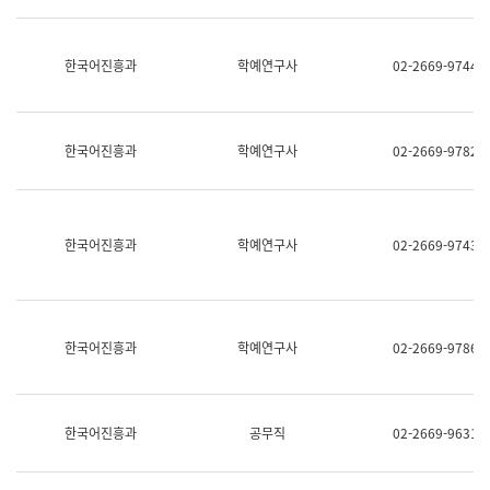
명,
교
직
육
위/
연
한국어진흥과
학예연구사
02-2669-9744
직
수
급,
과
전
어
화,
문
담
연
한국어진흥과
학예연구사
02-2669-9782
당
구
업
실
무)
어
문
연
한국어진흥과
학예연구사
02-2669-9743
구
과
어
문
연
한국어진흥과
학예연구사
02-2669-9786
구
과
(사
전
팀)
한국어진흥과
공무직
02-2669-9631
언
어
정