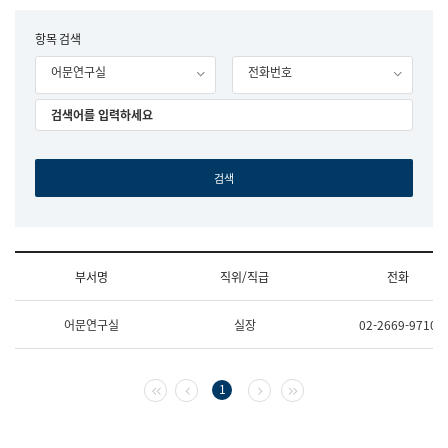
립
국
F
항목 검색
어
o
원
어문연구실
전화번호
r
조
m
직
도
국
어
원
원
장
기
획
연
수
부서명
직위/직급
전화
부
기
조
획
어문연구실
실장
02-2669-9710
직
운
및
영
업
과
무
공
첫 페이지
이전 페이지
다음 페이지
마지막 페이지
1
소
공
개
언
(부
어
서
과