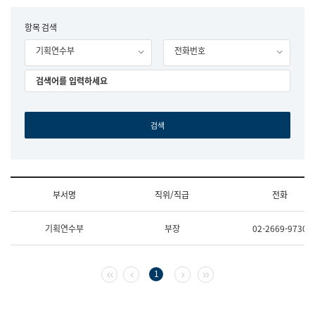
립
국
F
항목 검색
어
o
원
기획연수부
전화번호
r
조
m
직
도
국
어
원
원
장
기
획
연
수
부서명
직위/직급
전화
부
기
조
획
기획연수부
부장
02-2669-9730
직
운
및
영
업
과
무
공
첫 페이지
이전 페이지
다음 페이지
마지막 페이지
1
소
공
개
언
(부
어
서
과