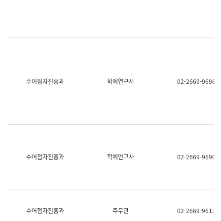
명,
교
직
육
위/
연
직
수
급,
과
전
어
화,
문
담
연
당
구
수어점자진흥과
학예연구사
02-2669-9698
업
실
무)
어
문
연
구
과
어
문
연
수어점자진흥과
학예연구사
02-2669-9696
구
과
(사
전
팀)
언
어
수어점자진흥과
주무관
02-2669-9613
정