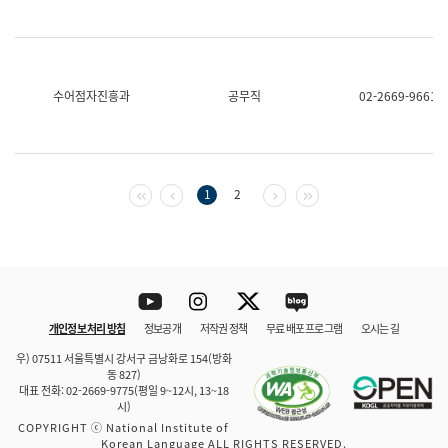
수어점자진흥과
공무직
02-2669-9661
첫 페이지
이전 페이지
다음 페이지
마지막 페이지
1
2
Youtube
Instagram
Twitter
blog
개인정보 처리 방침
정보공개
저작권 정책
무료 배포 프로그램
오시는 길
바로 가기
문체부와 소속기관
우) 07511 서울특별시 강서구 금낭화로 154(방화
동 827)
대표 전화: 02-2669-9775(평일 9~12시, 13~18
시)
COPYRIGHT ⓒ National Institute of
Korean Language ALL RIGHTS RESERVED.