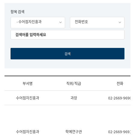
립
국
F
항목 검색
어
o
원
- 수어점자진흥과
전화번호
r
조
m
직
도
국
어
원
원
장
기
획
연
수
부서명
직위/직급
전화
부
기
조
획
수어점자진흥과
과장
02-2669-9690
직
운
및
영
업
과
무
공
소
공
개
언
(부
어
수어점자진흥과
학예연구관
02-2669-9691
서
과