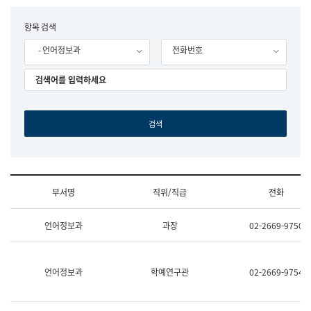
립
국
F
항목 검색
어
o
원
- 언어정보과
전화번호
r
조
m
직
도
국
어
원
원
장
기
획
연
수
부서명
직위/직급
전화
부
기
조
획
언어정보과
과장
02-2669-9750
직
운
및
영
업
과
무
공
언어정보과
학예연구관
02-2669-9754
소
공
개
언
(부
어
서
과