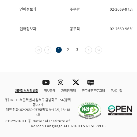
보
과
언어정보과
주무관
02-2669-9759
한
국
어
언어정보과
공무직
02-2669-9650
진
흥
과
수
첫 페이지
이전 페이지
다음 페이지
마지막 페이지
1
2
3
어
점
자
진
흥
과
Youtube
Instagram
Twitter
blog
개인정보 처리 방침
정보공개
저작권 정책
무료 배포 프로그램
오시는 길
바로 가기
문체부와 소속기관
우) 07511 서울특별시 강서구 금낭화로 154(방화
동 827)
대표 전화: 02-2669-9775(평일 9~12시, 13~18
시)
COPYRIGHT ⓒ National Institute of
Korean Language ALL RIGHTS RESERVED.