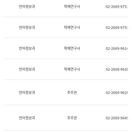
명,
교
언어정보과
학예연구사
02-2669-9751
직
육
위/
연
직
수
급,
과
언어정보과
학예연구사
02-2669-9753
전
어
화,
문
담
연
당
구
언어정보과
학예연구사
02-2669-9614
업
실
무)
어
문
연
언어정보과
학예연구사
02-2669-9638
구
과
어
문
연
언어정보과
주무관
02-2669-9628
구
과
(사
전
팀)
언어정보과
주무관
02-2669-9649
언
어
정