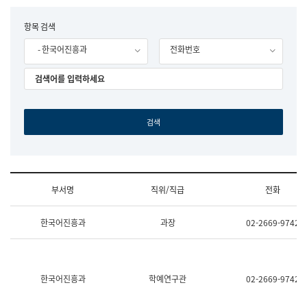
립
국
F
항목 검색
어
o
원
- 한국어진흥과
전화번호
r
조
m
직
도
국
어
원
원
장
기
획
연
수
부서명
직위/직급
전화
부
기
조
획
한국어진흥과
과장
02-2669-9742
직
운
및
영
업
과
무
공
소
공
한국어진흥과
학예연구관
02-2669-9742
개
언
(부
어
서
과