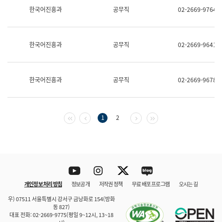
보
한국어진흥과
공무직
02-2669-9764
과
한
국
어
한국어진흥과
공무직
02-2669-9641
진
흥
과
수
한국어진흥과
공무직
02-2669-9678
어
점
자
진
흥
첫 페이지
이전 페이지
다음 페이지
마지막 페이지
1
2
과
Youtube
Instagram
Twitter
blog
개인정보 처리 방침
정보공개
저작권 정책
무료 배포 프로그램
오시는 길
바로 가기
문체부와 소속기관
우) 07511 서울특별시 강서구 금낭화로 154(방화
동 827)
대표 전화: 02-2669-9775(평일 9~12시, 13~18