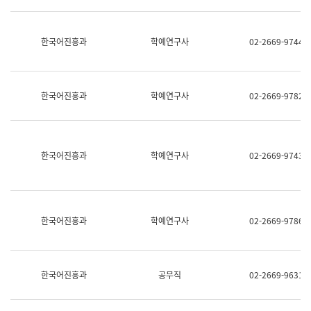
명,
교
직
육
위/
연
한국어진흥과
학예연구사
02-2669-9744
직
수
급,
과
전
어
화,
문
담
연
한국어진흥과
학예연구사
02-2669-9782
당
구
업
실
무)
어
문
연
한국어진흥과
학예연구사
02-2669-9743
구
과
어
문
연
한국어진흥과
학예연구사
02-2669-9786
구
과
(사
전
팀)
한국어진흥과
공무직
02-2669-9631
언
어
정