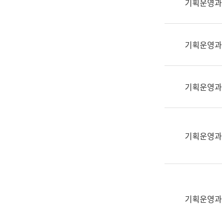
기획운영과
(부
획
서
운
명,
영
직
기획운영과
과
위/
공
직
공
급,
언
기획운영과
전
어
화,
과
담
교
당
육
기획운영과
업
연
무)
수
과
어
문
기획운영과
연
구