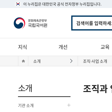
이 누리집은 대한민국 공식 전자정부 누리집입니다.
통
합
검
색
주
지식
개선
교육
메
뉴
현
Home
소개
조직·사업 소개
바로가기
재
위
치:
소개
조직과 
기관 소개