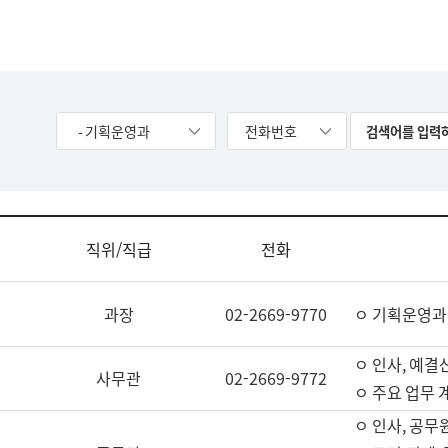
- 기획운영과
전화번호
직위/직급
전화
과장
02-2669-9770
ㅇ 기획운영과
ㅇ 인사, 예결산
사무관
02-2669-9772
ㅇ 주요 업무 
ㅇ 인사, 공무