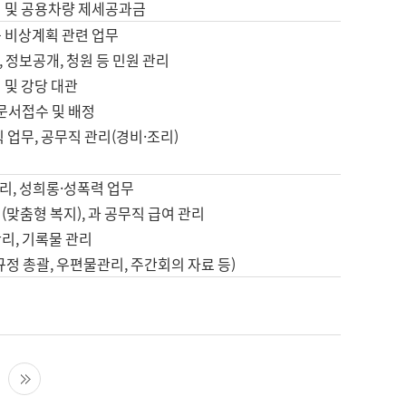
영 및 공용차량 제세공과금
등 비상계획 관련 업무
 정보공개, 청원 등 민원 관리
 및 강당 대관
 문서접수 및 배정
직 업무, 공무직 관리(경비·조리)
영
리, 성희롱·성폭력 업무
(맞춤형 복지), 과 공무직 급여 관리
리, 기록물 관리
규정 총괄, 우편물관리, 주간회의 자료 등)
영
다음 페이지
마지막 페이지