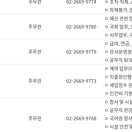
주무관
02-2669-9774
ㅇ 조직·직제,
ㅇ 자체평가,
ㅇ 예산 관련 
주무관
02-2669-9780
ㅇ 국회 업무
ㅇ 서무업무,
ㅇ 급여, 연금
주무관
02-2669-9779
ㅇ 관서운영경비
ㅇ 공무직 퇴직
ㅇ 계약 업무(
ㅇ 지출원인행위
주무관
02-2669-9773
ㅇ 세입징수 
ㅇ 인건비·기
ㅇ 청사 및 시
ㅇ 공무직 관리
주무관
02-2669-9768
ㅇ 국어원 청
ㅇ 시설 안전 