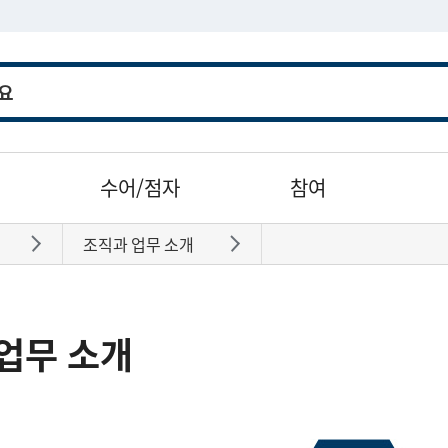
수어/점자
참여
조직과 업무 소개
바로가기
바로가기
업무 소개