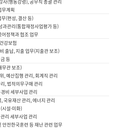
 감사(행동강령), 공무직 총괄 관리
 업무계획
업무(편성, 결산 등)
, 성과관리(통합재정사업평가 등)
 국어정책과 협조 업무
, 건강보험
 출납, 지출 업무(지출관 보조)
금 등
재무관 보조)
, 예산집행 관리, 회계직 관리
관리, 법적의무구매 관리
본경비 세부사업 관리
설, 국유재산 관리, 에너지 관리
(시설·미화)
사관리 세부사업 관리
및 안전한국훈련 등 재난 관련 업무