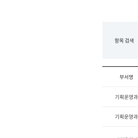
국
립
국
어
원
F
항목 검색
조
o
직
r
도
m
국
어
부서명
원
원
조
장
기획운영과
직
기
및
획
업
연
기획운영과
무
수
소
부
개
기