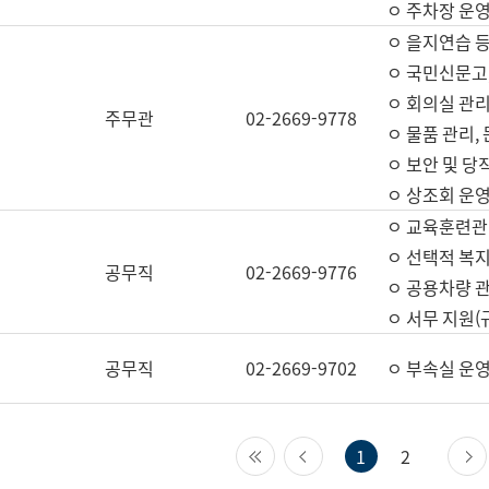
ㅇ 주차장 운
ㅇ 을지연습 
ㅇ 국민신문고,
ㅇ 회의실 관리
주무관
02-2669-9778
ㅇ 물품 관리,
ㅇ 보안 및 당
ㅇ 상조회 운
ㅇ 교육훈련관
ㅇ 선택적 복지
공무직
02-2669-9776
ㅇ 공용차량 관
ㅇ 서무 지원(
공무직
02-2669-9702
ㅇ 부속실 운
첫 페이지
이전 페이지
1
2