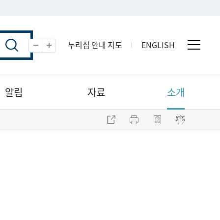
누리집 안내 지도
ENGLISH
전체 
축소
확대
알림
자료
소개
주소 복사
프린트
점자파일 내려받기
점자뷰어 보