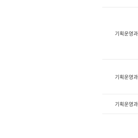
실
어
문
연
구
기획운영과
과
어
문
연
구
과
기획운영과
(사
전
팀)
기획운영과
언
어
정
보
과