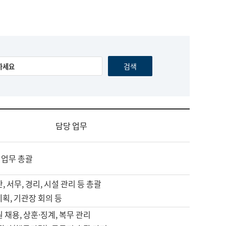
담당 업무
 업무 총괄
, 서무, 경리, 시설 관리 등 총괄
계획, 기관장 회의 등
원 채용, 상훈·징계, 복무 관리