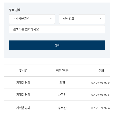
립
국
F
항목 검색
어
o
원
- 기획운영과
전화번호
r
조
m
직
도
국
어
원
원
장
기
획
연
수
부서명
직위/직급
전화
부
기
조
획
기획운영과
과장
02-2669-9770
직
운
및
영
업
과
기획운영과
사무관
02-2669-9772
무
공
소
공
개
언
기획운영과
주무관
02-2669-9774
(부
어
서
과