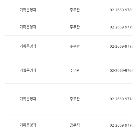
명,
교
직
기획운영과
주무관
02-2669-9780
육
위/
연
직
수
급,
과
기획운영과
주무관
02-2669-9779
전
어
화,
문
담
연
당
기획운영과
주무관
02-2669-9773
구
업
실
무)
어
문
연
기획운영과
주무관
02-2669-9768
구
과
어
문
연
구
기획운영과
주무관
02-2669-9778
과
(사
전
팀)
언
기획운영과
공무직
02-2669-9776
어
정