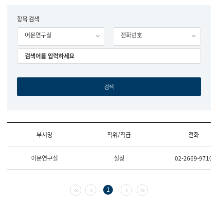
립
국
F
항목 검색
어
o
원
어문연구실
전화번호
r
조
m
직
도
국
어
원
원
장
기
획
연
수
부서명
직위/직급
전화
부
기
조
획
어문연구실
실장
02-2669-9710
직
운
및
영
업
과
무
공
첫 페이지
이전 페이지
다음 페이지
마지막 페이지
1
소
공
개
언
(부
어
서
과