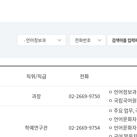
- 언어정보과
전화번호
직위/직급
전화
ㅇ 언어정보과
과장
02-2669-9750
ㅇ 국립국어원
ㅇ 주요 업무,
ㅇ 언어문화자
학예연구관
02-2669-9754
ㅇ 언어문화자
ㅇ 국어 말뭉치