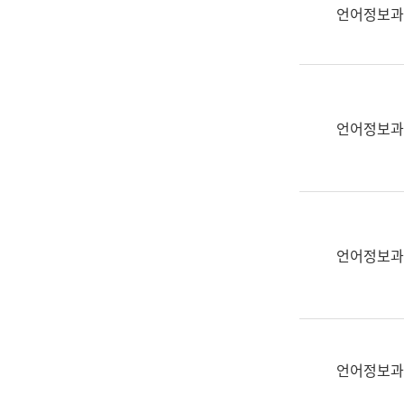
실
언어정보과
어
문
연
구
과
언어정보과
어
문
연
구
과
(사
언어정보과
전
팀)
언
어
정
언어정보과
보
과