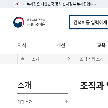
이 누리집은 대한민국 공식 전자정부 누리집입니다.
통
합
검
색
주
지식
개선
교육
메
뉴
현
Home
소개
조직·사업 소개
바로가기
재
위
치:
소개
조직과 
기관 소개