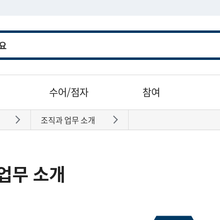
수어/점자
참여
조직과 업무 소개
바로가기
바로가기
업무 소개