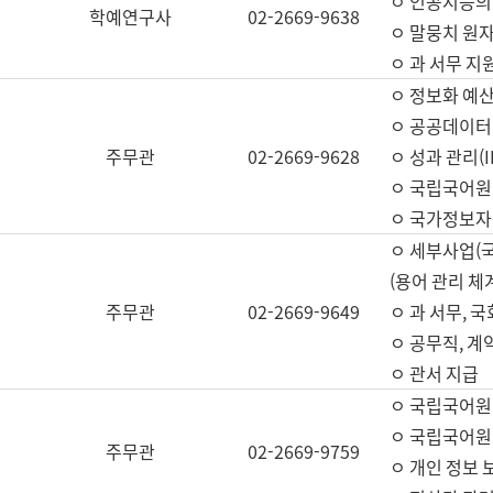
ㅇ 인공지능의
학예연구사
02-2669-9638
ㅇ 말뭉치 원자
ㅇ 과 서무 지
ㅇ 정보화 예산
ㅇ 공공데이터 
주무관
02-2669-9628
ㅇ 성과 관리(
ㅇ 국립국어원
ㅇ 국가정보자
ㅇ 세부사업(
(용어 관리 체
주무관
02-2669-9649
ㅇ 과 서무, 
ㅇ 공무직, 계
ㅇ 관서 지급
ㅇ 국립국어원
ㅇ 국립국어원
주무관
02-2669-9759
ㅇ 개인 정보 