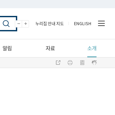
누리집 안내 지도
ENGLISH
전체 
축소
확대
알림
자료
소개
주소 복사
프린트
점자파일 내려받기
점자뷰어 보