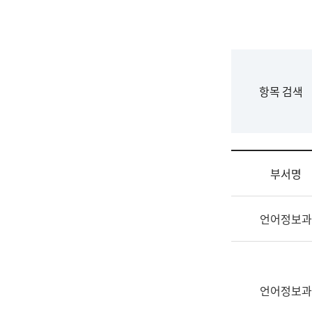
국
립
국
어
원
F
항목 검색
조
o
직
r
도
m
국
어
부서명
원
원
조
장
언어정보과
직
기
및
획
업
연
무
수
소
언어정보과
부
개
기