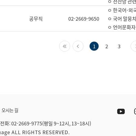
ㅇ 전산망 관련
ㅇ 한국어-외
공무직
02-2669-9650
ㅇ 국어 말뭉치
ㅇ 언어문화자원
첫 페이지
이전 페이지
1
2
3
Yout
오시는 길
전화: 02-2669-9775(평일 9~12시, 13~18시)
guage ALL RIGHTS RESERVED.