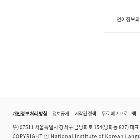
한
국
어
언어정보과
진
흥
과
수
어
점
자
진
흥
과
개인정보 처리 방침
정보공개
저작권 정책
무료 배포 프로그램
우) 07511 서울특별시 강서구 금낭화로 154(방화동 827)
대표 
COPYRIGHT ⓒ National Institute of Korean Lan