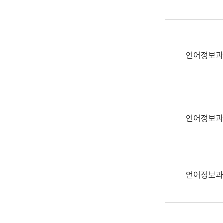
(부
획
서
운
명,
영
직
과
위/
언어정보과
공
직
공
급,
언
전
어
화,
과
담
교
언어정보과
당
육
업
연
무)
수
과
언어정보과
어
문
연
구