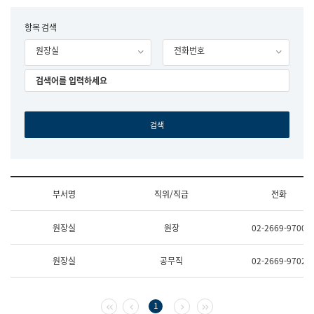
립
국
F
항목 검색
어
o
원
원장실
전화번호
r
조
m
직
도
국
어
원
원
장
기
획
연
수
부서명
직위/직급
전화
부
기
조
획
원장실
원장
02-2669-9700
직
운
및
영
업
과
원장실
공무직
02-2669-9702
무
공
소
공
개
언
(부
어
첫 페이지
이전 페이지
다음 페이지
마지막 페이지
1
서
과