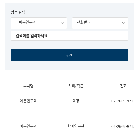
립
국
F
항목 검색
어
o
원
- 어문연구과
전화번호
r
조
m
직
도
국
어
원
원
장
기
획
연
수
부서명
직위/직급
전화
부
기
조
획
어문연구과
과장
02-2669-9711
직
운
및
영
업
과
무
공
소
공
어문연구과
학예연구관
02-2669-9718
개
언
(부
어
서
과