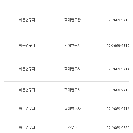
명,
교
직
육
위/
연
직
어문연구과
학예연구관
02-2669-9713
수
급,
과
전
어
화,
문
담
연
당
구
어문연구과
학예연구사
02-2669-9717
업
실
무)
어
문
연
어문연구과
학예연구사
02-2669-9714
구
과
어
문
어문연구과
학예연구사
02-2669-9712
연
구
과
(사
어문연구과
학예연구사
02-2669-9716
전
팀)
언
어
어문연구과
주무관
02-2669-9630
정