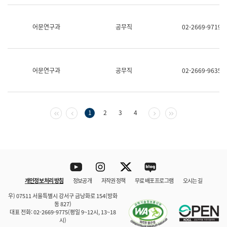
보
과
한
어문연구과
공무직
02-2669-9719
국
어
진
흥
과
어문연구과
공무직
02-2669-9635
수
어
점
자
진
첫 페이지
이전 페이지
다음 페이지
마지막 페이지
1
2
3
4
흥
과
Youtube
Instagram
Twitter
blog
개인정보 처리 방침
정보공개
저작권 정책
무료 배포 프로그램
오시는 길
바로 가기
문체부와 소속기관
우) 07511 서울특별시 강서구 금낭화로 154(방화
동 827)
대표 전화: 02-2669-9775(평일 9~12시, 13~18
시)