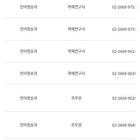
명,
교
언어정보과
학예연구사
02-2669-9751
직
육
위/
연
직
수
급,
과
언어정보과
학예연구사
02-2669-9753
전
어
화,
문
담
연
당
구
언어정보과
학예연구사
02-2669-9614
업
실
무)
어
문
연
언어정보과
학예연구사
02-2669-9638
구
과
어
문
연
언어정보과
주무관
02-2669-9628
구
과
(사
전
팀)
언어정보과
주무관
02-2669-9649
언
어
정