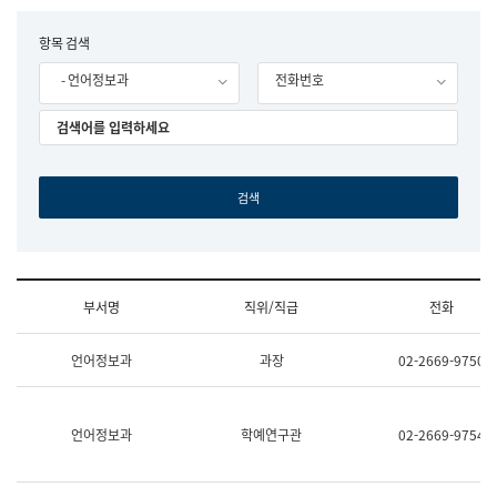
립
국
F
항목 검색
어
o
원
- 언어정보과
전화번호
r
조
m
직
도
국
어
원
원
장
기
획
연
수
부서명
직위/직급
전화
부
기
조
획
언어정보과
과장
02-2669-9750
직
운
및
영
업
과
무
공
언어정보과
학예연구관
02-2669-9754
소
공
개
언
(부
어
서
과