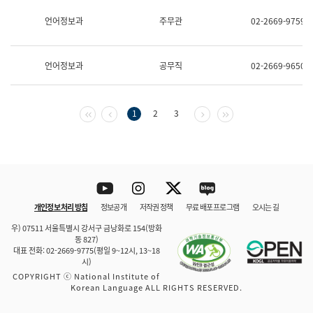
보
과
언어정보과
주무관
02-2669-9759
한
국
어
언어정보과
공무직
02-2669-9650
진
흥
과
수
첫 페이지
이전 페이지
다음 페이지
마지막 페이지
1
2
3
어
점
자
진
흥
과
Youtube
Instagram
Twitter
blog
개인정보 처리 방침
정보공개
저작권 정책
무료 배포 프로그램
오시는 길
바로 가기
문체부와 소속기관
우) 07511 서울특별시 강서구 금낭화로 154(방화
동 827)
대표 전화: 02-2669-9775(평일 9~12시, 13~18
시)
COPYRIGHT ⓒ National Institute of
Korean Language ALL RIGHTS RESERVED.